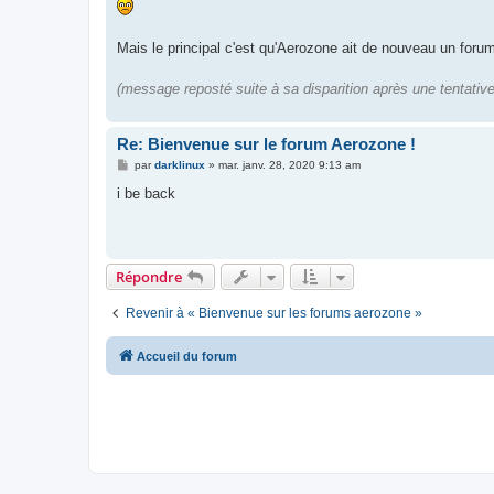
Mais le principal c'est qu'Aerozone ait de nouveau un foru
(message reposté suite à sa disparition après une tentative
Re: Bienvenue sur le forum Aerozone !
M
par
darklinux
»
mar. janv. 28, 2020 9:13 am
e
s
i be back
s
a
g
e
Répondre
Revenir à « Bienvenue sur les forums aerozone »
Accueil du forum