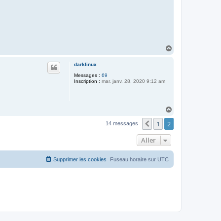
H
a
u
darklinux
t
Messages :
69
Inscription :
mar. janv. 28, 2020 9:12 am
H
a
1
2
u
Précédent
14 messages
t
Aller
Supprimer les cookies
Fuseau horaire sur
UTC