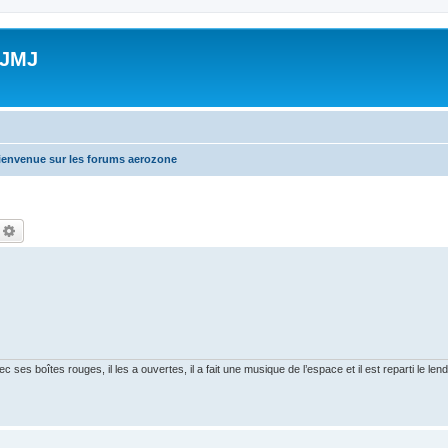
 JMJ
ienvenue sur les forums aerozone
echercher
Recherche avancée
es boîtes rouges, il les a ouvertes, il a fait une musique de l’espace et il est reparti le le