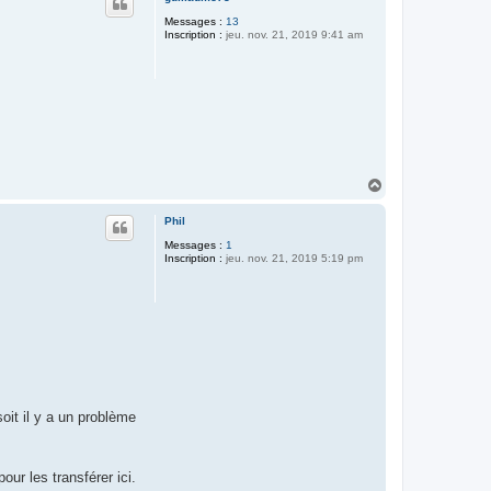
t
Messages :
13
Inscription :
jeu. nov. 21, 2019 9:41 am
H
a
u
Phil
t
Messages :
1
Inscription :
jeu. nov. 21, 2019 5:19 pm
oit il y a un problème
ur les transférer ici.