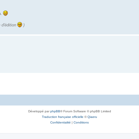
m.
 d'édition
)
Développé par
phpBB
® Forum Software © phpBB Limited
Traduction française officielle
©
Qiaeru
Confidentialité
|
Conditions