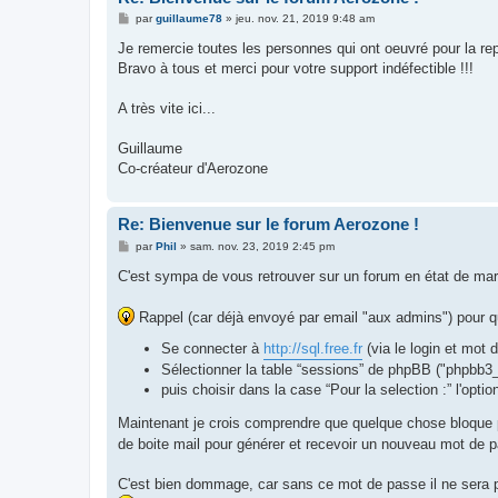
M
par
guillaume78
»
jeu. nov. 21, 2019 9:48 am
e
s
Je remercie toutes les personnes qui ont oeuvré pour la re
s
Bravo à tous et merci pour votre support indéfectible !!!
a
g
e
A très vite ici...
Guillaume
Co-créateur d'Aerozone
Re: Bienvenue sur le forum Aerozone !
M
par
Phil
»
sam. nov. 23, 2019 2:45 pm
e
s
C'est sympa de vous retrouver sur un forum en état de marc
s
a
g
Rappel (car déjà envoyé par email "aux admins") pour que
e
Se connecter à
http://sql.free.fr
(via le login et mot
Sélectionner la table “sessions” de phpBB ("phpbb3
puis choisir dans la case “Pour la selection :” l'option
Maintenant je crois comprendre que quelque chose bloque po
de boite mail pour générer et recevoir un nouveau mot de 
C'est bien dommage, car sans ce mot de passe il ne sera pa