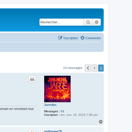
Rechercher
Recherche avancé
Inscription
Connexion
1
2
Précédent
14 messages
Jarrefan
ndemain en remettant tout
Messages :
63
Inscription :
lun. nov. 18, 2019 7:58 pm
H
a
u
guillaume78