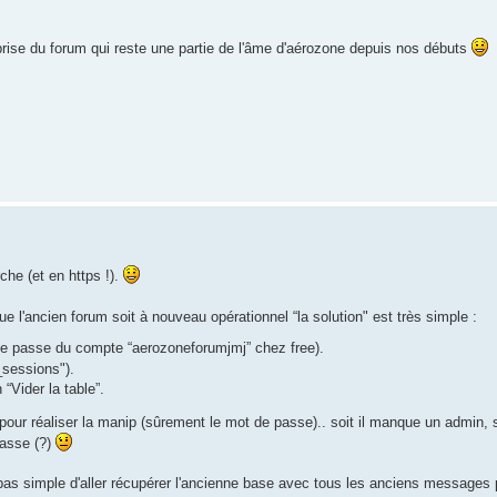
prise du forum qui reste une partie de l'âme d'aérozone depuis nos débuts
he (et en https !).
 l'ancien forum soit à nouveau opérationnel “la solution" est très simple :
 de passe du compte “aerozoneforumjmj” chez free).
_sessions").
 “Vider la table”.
ur réaliser la manip (sûrement le mot de passe).. soit il manque un admin, s
passe (?)
s simple d'aller récupérer l'ancienne base avec tous les anciens messages po