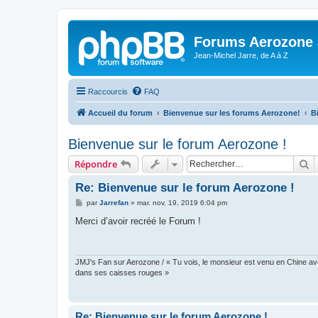
Forums Aerozone
Jean-Michel Jarre, de A à Z
Raccourcis
FAQ
Accueil du forum
Bienvenue sur les forums Aerozone!
B
Bienvenue sur le forum Aerozone !
R
Répondre
Re: Bienvenue sur le forum Aerozone !
M
par
Jarrefan
»
mar. nov. 19, 2019 6:04 pm
e
s
Merci d’avoir recréé le Forum !
s
a
g
e
JMJ's Fan sur Aerozone / « Tu vois, le monsieur est venu en Chine avec s
dans ses caisses rouges »
Re: Bienvenue sur le forum Aerozone !