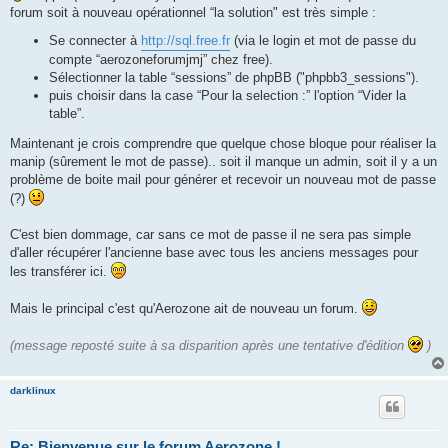
forum soit à nouveau opérationnel “la solution" est très simple :
Se connecter à
http://sql.free.fr
(via le login et mot de passe du
compte “aerozoneforumjmj” chez free).
Sélectionner la table “sessions” de phpBB ("phpbb3_sessions").
puis choisir dans la case “Pour la selection :” l'option “Vider la
table”.
Maintenant je crois comprendre que quelque chose bloque pour réaliser la
manip (sûrement le mot de passe).. soit il manque un admin, soit il y a un
problème de boite mail pour générer et recevoir un nouveau mot de passe
(?)
C'est bien dommage, car sans ce mot de passe il ne sera pas simple
d'aller récupérer l'ancienne base avec tous les anciens messages pour
les transférer ici.
Mais le principal c'est qu'Aerozone ait de nouveau un forum.
(message reposté suite à sa disparition après une tentative d'édition
)
darklinux
Re: Bienvenue sur le forum Aerozone !