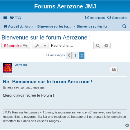
Forums Aerozone JMJ
FAQ
Inscription
Connexion
R
Accueil du forum
Bienvenue sur les forums Aerozone!
Bienvenue sur les forums aerozone
e
Bienvenue sur le forum Aerozone !
c
Rechercher
Recherche 
Répondre
h
e
1
2
Précédent
14 messages
r
Jarrefan
c
h
Re: Bienvenue sur le forum Aerozone !
e
M
mar. nov. 19, 2019 6:04 pm
r
e
s
Merci d’avoir recréé le Forum !
s
a
g
e
JMJ's Fan sur Aerozone / « Tu vois, le monsieur est venu en Chine avec ses boîtes
rouges, il les a ouvertes, il a fait une musique de l’espace et il est reparti le lendemain en
remettant tout dans ses caisses rouges »