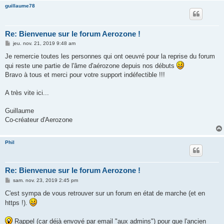
guillaume78
Re: Bienvenue sur le forum Aerozone !
M
jeu. nov. 21, 2019 9:48 am
e
s
Je remercie toutes les personnes qui ont oeuvré pour la reprise du forum
s
qui reste une partie de l'âme d'aérozone depuis nos débuts
a
g
Bravo à tous et merci pour votre support indéfectible !!!
e
A très vite ici...
Guillaume
Co-créateur d'Aerozone
Phil
Re: Bienvenue sur le forum Aerozone !
M
sam. nov. 23, 2019 2:45 pm
e
s
C'est sympa de vous retrouver sur un forum en état de marche (et en
s
https !).
a
g
e
Rappel (car déjà envoyé par email "aux admins") pour que l'ancien