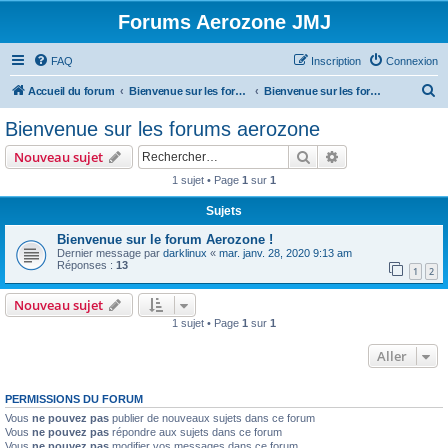
Forums Aerozone JMJ
FAQ
Inscription
Connexion
R
Accueil du forum
Bienvenue sur les forums Aerozone!
Bienvenue sur les forums aerozone
e
Bienvenue sur les forums aerozone
c
Rechercher
Recherche avanc
Nouveau sujet
h
1 sujet • Page
1
sur
1
e
Sujets
r
c
Bienvenue sur le forum Aerozone !
Dernier message par
darklinux
«
mar. janv. 28, 2020 9:13 am
h
Réponses :
13
1
2
e
Nouveau sujet
r
1 sujet • Page
1
sur
1
Aller
PERMISSIONS DU FORUM
Vous
ne pouvez pas
publier de nouveaux sujets dans ce forum
Vous
ne pouvez pas
répondre aux sujets dans ce forum
Vous
ne pouvez pas
modifier vos messages dans ce forum