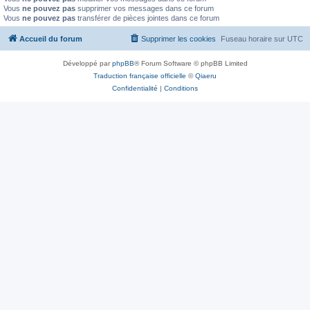
Vous
ne pouvez pas
supprimer vos messages dans ce forum
Vous
ne pouvez pas
transférer de pièces jointes dans ce forum
Accueil du forum
Supprimer les cookies
Fuseau horaire sur
UTC
Développé par
phpBB
® Forum Software © phpBB Limited
Traduction française officielle
©
Qiaeru
Confidentialité
|
Conditions