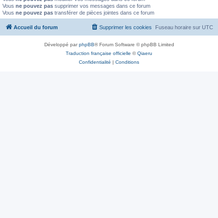
Vous
ne pouvez pas
supprimer vos messages dans ce forum
Vous
ne pouvez pas
transférer de pièces jointes dans ce forum
Accueil du forum
Supprimer les cookies
Fuseau horaire sur
UTC
Développé par
phpBB
® Forum Software © phpBB Limited
Traduction française officielle
©
Qiaeru
Confidentialité
|
Conditions