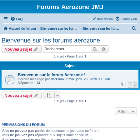
Forums Aerozone JMJ
FAQ
Inscription
Connexion
R
Accueil du forum
Bienvenue sur les forums Aerozone!
Bienvenue sur les forums aerozone
e
Bienvenue sur les forums aerozone
c
Rechercher
Recherche avanc
Nouveau sujet
h
1 sujet • Page
1
sur
1
e
Sujets
r
c
Bienvenue sur le forum Aerozone !
Dernier message par
darklinux
«
mar. janv. 28, 2020 9:13 am
h
Réponses :
13
1
2
e
Nouveau sujet
r
1 sujet • Page
1
sur
1
Aller
PERMISSIONS DU FORUM
Vous
ne pouvez pas
publier de nouveaux sujets dans ce forum
Vous
ne pouvez pas
répondre aux sujets dans ce forum
Vous
ne pouvez pas
modifier vos messages dans ce forum