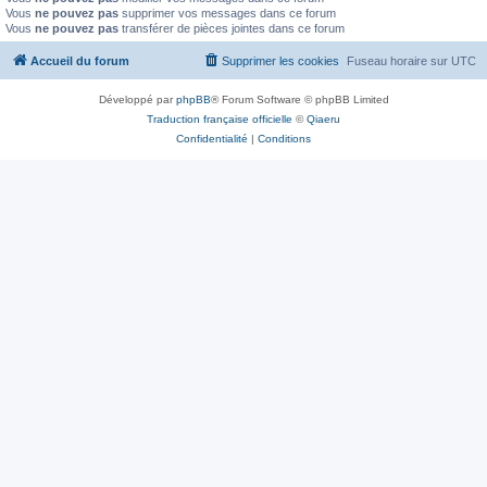
Vous
ne pouvez pas
supprimer vos messages dans ce forum
Vous
ne pouvez pas
transférer de pièces jointes dans ce forum
Accueil du forum
Supprimer les cookies
Fuseau horaire sur
UTC
Développé par
phpBB
® Forum Software © phpBB Limited
Traduction française officielle
©
Qiaeru
Confidentialité
|
Conditions