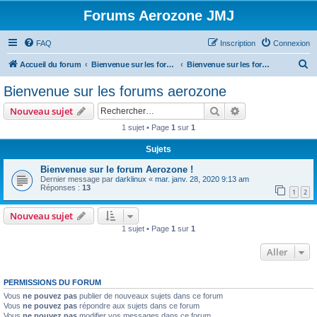
Forums Aerozone JMJ
FAQ
Inscription
Connexion
R
Accueil du forum
Bienvenue sur les forums Aerozone!
Bienvenue sur les forums aerozone
e
Bienvenue sur les forums aerozone
c
Rechercher
Recherche avanc
Nouveau sujet
h
1 sujet • Page
1
sur
1
e
Sujets
r
c
Bienvenue sur le forum Aerozone !
Dernier message par
darklinux
«
mar. janv. 28, 2020 9:13 am
h
Réponses :
13
1
2
e
Nouveau sujet
r
1 sujet • Page
1
sur
1
Aller
PERMISSIONS DU FORUM
Vous
ne pouvez pas
publier de nouveaux sujets dans ce forum
Vous
ne pouvez pas
répondre aux sujets dans ce forum
Vous
ne pouvez pas
modifier vos messages dans ce forum