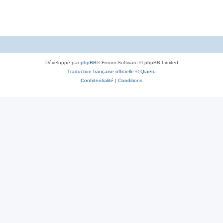
e
s
Développé par
phpBB
® Forum Software © phpBB Limited
Traduction française officielle
©
Qiaeru
Confidentialité
|
Conditions