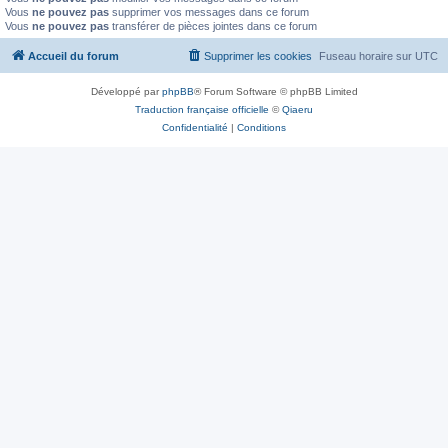
Vous
ne pouvez pas
supprimer vos messages dans ce forum
Vous
ne pouvez pas
transférer de pièces jointes dans ce forum
Accueil du forum
Supprimer les cookies
Fuseau horaire sur
UTC
Développé par
phpBB
® Forum Software © phpBB Limited
Traduction française officielle
©
Qiaeru
Confidentialité
|
Conditions