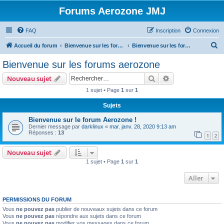
Forums Aerozone JMJ
FAQ
Inscription
Connexion
R
Accueil du forum
Bienvenue sur les forums Aerozone!
Bienvenue sur les forums aerozone
e
Bienvenue sur les forums aerozone
c
Rechercher
Recherche avanc
Nouveau sujet
h
1 sujet • Page
1
sur
1
e
Sujets
r
c
Bienvenue sur le forum Aerozone !
Dernier message par
darklinux
«
mar. janv. 28, 2020 9:13 am
h
Réponses :
13
1
2
e
Nouveau sujet
r
1 sujet • Page
1
sur
1
Aller
PERMISSIONS DU FORUM
Vous
ne pouvez pas
publier de nouveaux sujets dans ce forum
Vous
ne pouvez pas
répondre aux sujets dans ce forum
Vous
ne pouvez pas
modifier vos messages dans ce forum