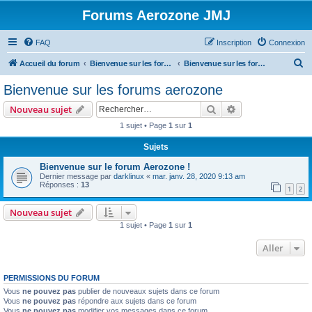
Forums Aerozone JMJ
FAQ
Inscription
Connexion
R
Accueil du forum
Bienvenue sur les forums Aerozone!
Bienvenue sur les forums aerozone
e
Bienvenue sur les forums aerozone
c
Rechercher
Recherche avanc
Nouveau sujet
h
1 sujet • Page
1
sur
1
e
Sujets
r
c
Bienvenue sur le forum Aerozone !
Dernier message par
darklinux
«
mar. janv. 28, 2020 9:13 am
h
Réponses :
13
1
2
e
Nouveau sujet
r
1 sujet • Page
1
sur
1
Aller
PERMISSIONS DU FORUM
Vous
ne pouvez pas
publier de nouveaux sujets dans ce forum
Vous
ne pouvez pas
répondre aux sujets dans ce forum
Vous
ne pouvez pas
modifier vos messages dans ce forum