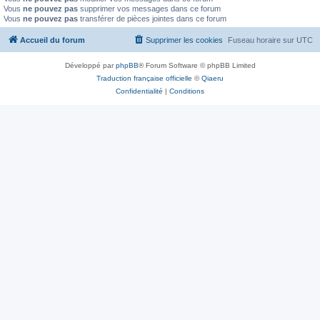
Vous
ne pouvez pas
supprimer vos messages dans ce forum
Vous
ne pouvez pas
transférer de pièces jointes dans ce forum
Accueil du forum
Supprimer les cookies
Fuseau horaire sur
UTC
Développé par
phpBB
® Forum Software © phpBB Limited
Traduction française officielle
©
Qiaeru
Confidentialité
|
Conditions