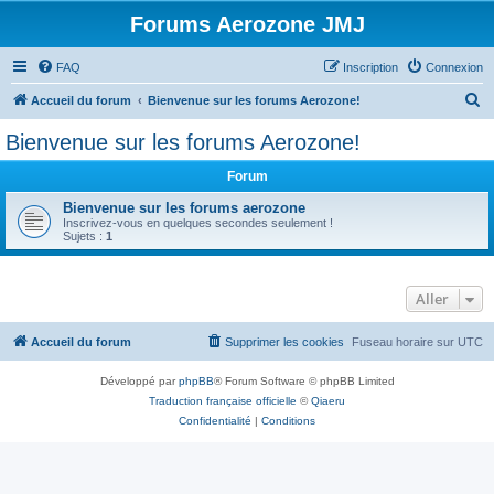
Forums Aerozone JMJ
FAQ
Inscription
Connexion
R
Accueil du forum
Bienvenue sur les forums Aerozone!
e
Bienvenue sur les forums Aerozone!
c
Forum
h
e
Bienvenue sur les forums aerozone
Inscrivez-vous en quelques secondes seulement !
r
Sujets :
1
c
h
Aller
e
r
Accueil du forum
Supprimer les cookies
Fuseau horaire sur
UTC
Développé par
phpBB
® Forum Software © phpBB Limited
Traduction française officielle
©
Qiaeru
Confidentialité
|
Conditions