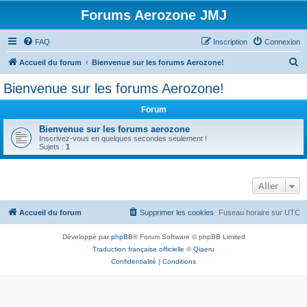
Forums Aerozone JMJ
FAQ
Inscription
Connexion
R
Accueil du forum
Bienvenue sur les forums Aerozone!
e
Bienvenue sur les forums Aerozone!
c
Forum
h
e
Bienvenue sur les forums aerozone
Inscrivez-vous en quelques secondes seulement !
r
Sujets :
1
c
h
Aller
e
r
Accueil du forum
Supprimer les cookies
Fuseau horaire sur
UTC
Développé par
phpBB
® Forum Software © phpBB Limited
Traduction française officielle
©
Qiaeru
Confidentialité
|
Conditions