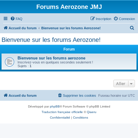
Forums Aerozone JMJ
FAQ
Inscription
Connexion
R
Accueil du forum
Bienvenue sur les forums Aerozone!
e
Bienvenue sur les forums Aerozone!
c
Forum
h
e
Bienvenue sur les forums aerozone
Inscrivez-vous en quelques secondes seulement !
r
Sujets :
1
c
h
Aller
e
r
Accueil du forum
Supprimer les cookies
Fuseau horaire sur
UTC
Développé par
phpBB
® Forum Software © phpBB Limited
Traduction française officielle
©
Qiaeru
Confidentialité
|
Conditions