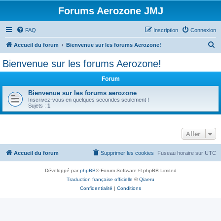
Forums Aerozone JMJ
FAQ
Inscription
Connexion
R
Accueil du forum
Bienvenue sur les forums Aerozone!
e
Bienvenue sur les forums Aerozone!
c
Forum
h
e
Bienvenue sur les forums aerozone
Inscrivez-vous en quelques secondes seulement !
r
Sujets :
1
c
h
Aller
e
r
Accueil du forum
Supprimer les cookies
Fuseau horaire sur
UTC
Développé par
phpBB
® Forum Software © phpBB Limited
Traduction française officielle
©
Qiaeru
Confidentialité
|
Conditions