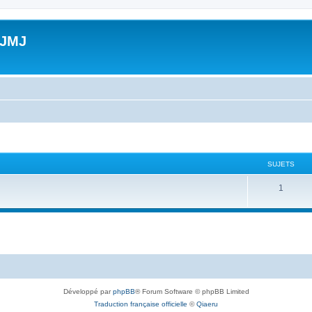
 JMJ
SUJETS
S
1
u
j
e
t
s
Développé par
phpBB
® Forum Software © phpBB Limited
Traduction française officielle
©
Qiaeru