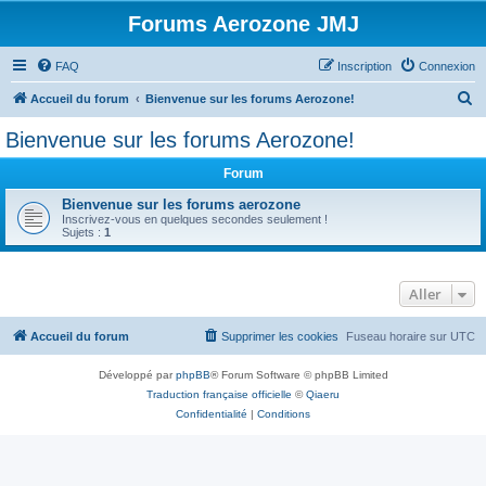
Forums Aerozone JMJ
FAQ
Inscription
Connexion
R
Accueil du forum
Bienvenue sur les forums Aerozone!
e
Bienvenue sur les forums Aerozone!
c
Forum
h
e
Bienvenue sur les forums aerozone
Inscrivez-vous en quelques secondes seulement !
r
Sujets :
1
c
h
Aller
e
r
Accueil du forum
Supprimer les cookies
Fuseau horaire sur
UTC
Développé par
phpBB
® Forum Software © phpBB Limited
Traduction française officielle
©
Qiaeru
Confidentialité
|
Conditions