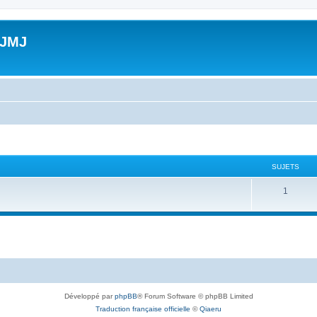
 JMJ
SUJETS
S
1
u
j
e
t
s
Développé par
phpBB
® Forum Software © phpBB Limited
Traduction française officielle
©
Qiaeru