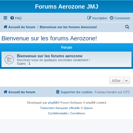
Forums Aerozone JMJ
FAQ
Inscription
Connexion
R
Accueil du forum
Bienvenue sur les forums Aerozone!
e
Bienvenue sur les forums Aerozone!
c
Forum
h
e
Bienvenue sur les forums aerozone
Inscrivez-vous en quelques secondes seulement !
r
Sujets :
1
c
h
Aller
e
r
Accueil du forum
Supprimer les cookies
Fuseau horaire sur
UTC
Développé par
phpBB
® Forum Software © phpBB Limited
Traduction française officielle
©
Qiaeru
Confidentialité
|
Conditions