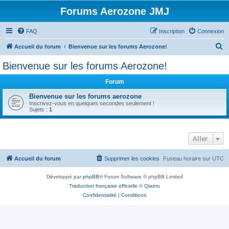
Forums Aerozone JMJ
FAQ
Inscription
Connexion
R
Accueil du forum
Bienvenue sur les forums Aerozone!
e
Bienvenue sur les forums Aerozone!
c
Forum
h
e
Bienvenue sur les forums aerozone
Inscrivez-vous en quelques secondes seulement !
r
Sujets :
1
c
h
Aller
e
r
Accueil du forum
Supprimer les cookies
Fuseau horaire sur
UTC
Développé par
phpBB
® Forum Software © phpBB Limited
Traduction française officielle
©
Qiaeru
Confidentialité
|
Conditions