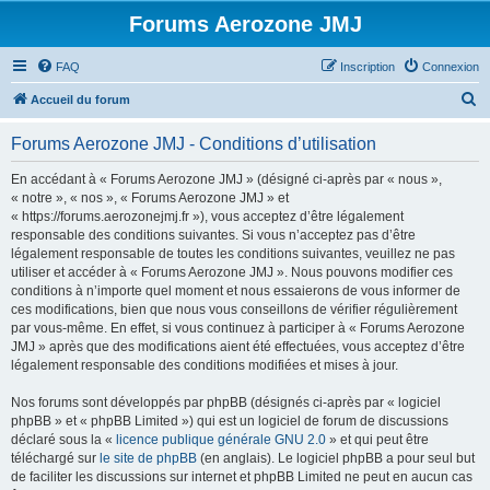
Forums Aerozone JMJ
FAQ
Inscription
Connexion
R
Accueil du forum
e
Forums Aerozone JMJ - Conditions d’utilisation
c
h
En accédant à « Forums Aerozone JMJ » (désigné ci-après par « nous »,
« notre », « nos », « Forums Aerozone JMJ » et
e
« https://forums.aerozonejmj.fr »), vous acceptez d’être légalement
r
responsable des conditions suivantes. Si vous n’acceptez pas d’être
légalement responsable de toutes les conditions suivantes, veuillez ne pas
c
utiliser et accéder à « Forums Aerozone JMJ ». Nous pouvons modifier ces
h
conditions à n’importe quel moment et nous essaierons de vous informer de
ces modifications, bien que nous vous conseillons de vérifier régulièrement
e
par vous-même. En effet, si vous continuez à participer à « Forums Aerozone
r
JMJ » après que des modifications aient été effectuées, vous acceptez d’être
légalement responsable des conditions modifiées et mises à jour.
Nos forums sont développés par phpBB (désignés ci-après par « logiciel
phpBB » et « phpBB Limited ») qui est un logiciel de forum de discussions
déclaré sous la «
licence publique générale GNU 2.0
» et qui peut être
téléchargé sur
le site de phpBB
(en anglais). Le logiciel phpBB a pour seul but
de faciliter les discussions sur internet et phpBB Limited ne peut en aucun cas