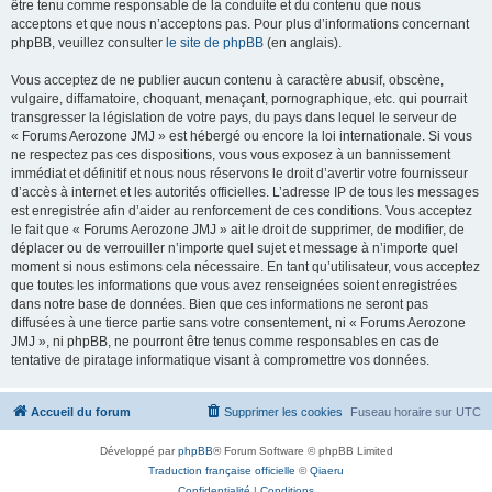
être tenu comme responsable de la conduite et du contenu que nous
acceptons et que nous n’acceptons pas. Pour plus d’informations concernant
phpBB, veuillez consulter
le site de phpBB
(en anglais).
Vous acceptez de ne publier aucun contenu à caractère abusif, obscène,
vulgaire, diffamatoire, choquant, menaçant, pornographique, etc. qui pourrait
transgresser la législation de votre pays, du pays dans lequel le serveur de
« Forums Aerozone JMJ » est hébergé ou encore la loi internationale. Si vous
ne respectez pas ces dispositions, vous vous exposez à un bannissement
immédiat et définitif et nous nous réservons le droit d’avertir votre fournisseur
d’accès à internet et les autorités officielles. L’adresse IP de tous les messages
est enregistrée afin d’aider au renforcement de ces conditions. Vous acceptez
le fait que « Forums Aerozone JMJ » ait le droit de supprimer, de modifier, de
déplacer ou de verrouiller n’importe quel sujet et message à n’importe quel
moment si nous estimons cela nécessaire. En tant qu’utilisateur, vous acceptez
que toutes les informations que vous avez renseignées soient enregistrées
dans notre base de données. Bien que ces informations ne seront pas
diffusées à une tierce partie sans votre consentement, ni « Forums Aerozone
JMJ », ni phpBB, ne pourront être tenus comme responsables en cas de
tentative de piratage informatique visant à compromettre vos données.
Accueil du forum
Supprimer les cookies
Fuseau horaire sur
UTC
Développé par
phpBB
® Forum Software © phpBB Limited
Traduction française officielle
©
Qiaeru
Confidentialité
|
Conditions