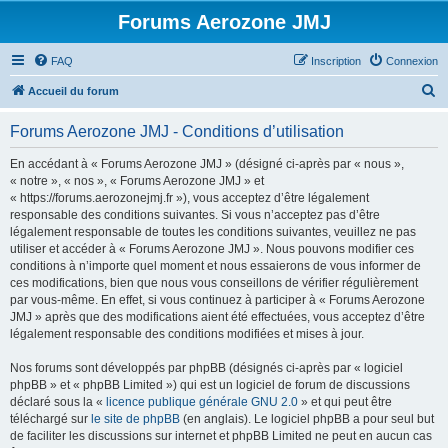
Forums Aerozone JMJ
FAQ
Inscription
Connexion
R
Accueil du forum
e
Forums Aerozone JMJ - Conditions d’utilisation
c
h
En accédant à « Forums Aerozone JMJ » (désigné ci-après par « nous »,
« notre », « nos », « Forums Aerozone JMJ » et
e
« https://forums.aerozonejmj.fr »), vous acceptez d’être légalement
r
responsable des conditions suivantes. Si vous n’acceptez pas d’être
légalement responsable de toutes les conditions suivantes, veuillez ne pas
c
utiliser et accéder à « Forums Aerozone JMJ ». Nous pouvons modifier ces
h
conditions à n’importe quel moment et nous essaierons de vous informer de
ces modifications, bien que nous vous conseillons de vérifier régulièrement
e
par vous-même. En effet, si vous continuez à participer à « Forums Aerozone
r
JMJ » après que des modifications aient été effectuées, vous acceptez d’être
légalement responsable des conditions modifiées et mises à jour.
Nos forums sont développés par phpBB (désignés ci-après par « logiciel
phpBB » et « phpBB Limited ») qui est un logiciel de forum de discussions
déclaré sous la «
licence publique générale GNU 2.0
» et qui peut être
téléchargé sur
le site de phpBB
(en anglais). Le logiciel phpBB a pour seul but
de faciliter les discussions sur internet et phpBB Limited ne peut en aucun cas