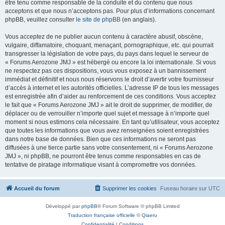
être tenu comme responsable de la conduite et du contenu que nous
acceptons et que nous n’acceptons pas. Pour plus d’informations concernant
phpBB, veuillez consulter
le site de phpBB
(en anglais).
Vous acceptez de ne publier aucun contenu à caractère abusif, obscène,
vulgaire, diffamatoire, choquant, menaçant, pornographique, etc. qui pourrait
transgresser la législation de votre pays, du pays dans lequel le serveur de
« Forums Aerozone JMJ » est hébergé ou encore la loi internationale. Si vous
ne respectez pas ces dispositions, vous vous exposez à un bannissement
immédiat et définitif et nous nous réservons le droit d’avertir votre fournisseur
d’accès à internet et les autorités officielles. L’adresse IP de tous les messages
est enregistrée afin d’aider au renforcement de ces conditions. Vous acceptez
le fait que « Forums Aerozone JMJ » ait le droit de supprimer, de modifier, de
déplacer ou de verrouiller n’importe quel sujet et message à n’importe quel
moment si nous estimons cela nécessaire. En tant qu’utilisateur, vous acceptez
que toutes les informations que vous avez renseignées soient enregistrées
dans notre base de données. Bien que ces informations ne seront pas
diffusées à une tierce partie sans votre consentement, ni « Forums Aerozone
JMJ », ni phpBB, ne pourront être tenus comme responsables en cas de
tentative de piratage informatique visant à compromettre vos données.
Accueil du forum
Supprimer les cookies
Fuseau horaire sur
UTC
Développé par
phpBB
® Forum Software © phpBB Limited
Traduction française officielle
©
Qiaeru
Confidentialité
|
Conditions