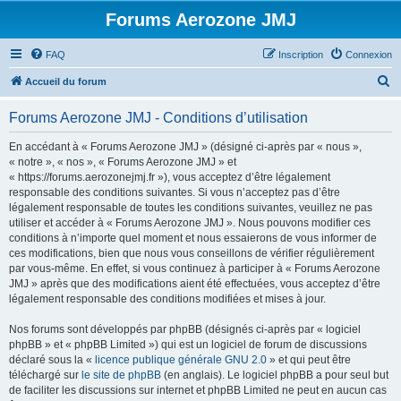
Forums Aerozone JMJ
FAQ
Inscription
Connexion
R
Accueil du forum
e
Forums Aerozone JMJ - Conditions d’utilisation
c
h
En accédant à « Forums Aerozone JMJ » (désigné ci-après par « nous »,
« notre », « nos », « Forums Aerozone JMJ » et
e
« https://forums.aerozonejmj.fr »), vous acceptez d’être légalement
r
responsable des conditions suivantes. Si vous n’acceptez pas d’être
légalement responsable de toutes les conditions suivantes, veuillez ne pas
c
utiliser et accéder à « Forums Aerozone JMJ ». Nous pouvons modifier ces
h
conditions à n’importe quel moment et nous essaierons de vous informer de
ces modifications, bien que nous vous conseillons de vérifier régulièrement
e
par vous-même. En effet, si vous continuez à participer à « Forums Aerozone
r
JMJ » après que des modifications aient été effectuées, vous acceptez d’être
légalement responsable des conditions modifiées et mises à jour.
Nos forums sont développés par phpBB (désignés ci-après par « logiciel
phpBB » et « phpBB Limited ») qui est un logiciel de forum de discussions
déclaré sous la «
licence publique générale GNU 2.0
» et qui peut être
téléchargé sur
le site de phpBB
(en anglais). Le logiciel phpBB a pour seul but
de faciliter les discussions sur internet et phpBB Limited ne peut en aucun cas