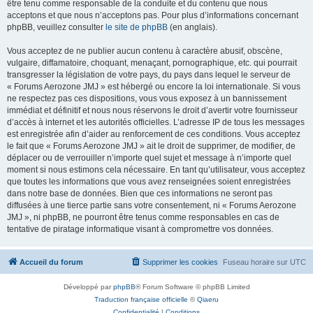
être tenu comme responsable de la conduite et du contenu que nous
acceptons et que nous n’acceptons pas. Pour plus d’informations concernant
phpBB, veuillez consulter
le site de phpBB
(en anglais).
Vous acceptez de ne publier aucun contenu à caractère abusif, obscène,
vulgaire, diffamatoire, choquant, menaçant, pornographique, etc. qui pourrait
transgresser la législation de votre pays, du pays dans lequel le serveur de
« Forums Aerozone JMJ » est hébergé ou encore la loi internationale. Si vous
ne respectez pas ces dispositions, vous vous exposez à un bannissement
immédiat et définitif et nous nous réservons le droit d’avertir votre fournisseur
d’accès à internet et les autorités officielles. L’adresse IP de tous les messages
est enregistrée afin d’aider au renforcement de ces conditions. Vous acceptez
le fait que « Forums Aerozone JMJ » ait le droit de supprimer, de modifier, de
déplacer ou de verrouiller n’importe quel sujet et message à n’importe quel
moment si nous estimons cela nécessaire. En tant qu’utilisateur, vous acceptez
que toutes les informations que vous avez renseignées soient enregistrées
dans notre base de données. Bien que ces informations ne seront pas
diffusées à une tierce partie sans votre consentement, ni « Forums Aerozone
JMJ », ni phpBB, ne pourront être tenus comme responsables en cas de
tentative de piratage informatique visant à compromettre vos données.
Accueil du forum
Supprimer les cookies
Fuseau horaire sur
UTC
Développé par
phpBB
® Forum Software © phpBB Limited
Traduction française officielle
©
Qiaeru
Confidentialité
|
Conditions