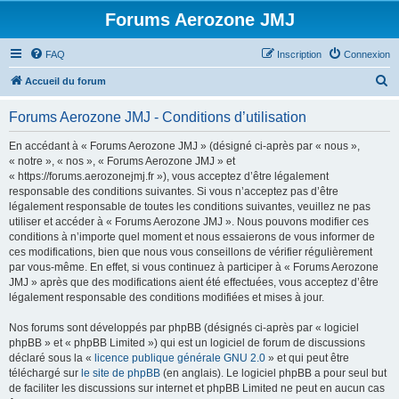
Forums Aerozone JMJ
FAQ
Inscription
Connexion
R
Accueil du forum
e
Forums Aerozone JMJ - Conditions d’utilisation
c
h
En accédant à « Forums Aerozone JMJ » (désigné ci-après par « nous »,
« notre », « nos », « Forums Aerozone JMJ » et
e
« https://forums.aerozonejmj.fr »), vous acceptez d’être légalement
r
responsable des conditions suivantes. Si vous n’acceptez pas d’être
légalement responsable de toutes les conditions suivantes, veuillez ne pas
c
utiliser et accéder à « Forums Aerozone JMJ ». Nous pouvons modifier ces
h
conditions à n’importe quel moment et nous essaierons de vous informer de
ces modifications, bien que nous vous conseillons de vérifier régulièrement
e
par vous-même. En effet, si vous continuez à participer à « Forums Aerozone
r
JMJ » après que des modifications aient été effectuées, vous acceptez d’être
légalement responsable des conditions modifiées et mises à jour.
Nos forums sont développés par phpBB (désignés ci-après par « logiciel
phpBB » et « phpBB Limited ») qui est un logiciel de forum de discussions
déclaré sous la «
licence publique générale GNU 2.0
» et qui peut être
téléchargé sur
le site de phpBB
(en anglais). Le logiciel phpBB a pour seul but
de faciliter les discussions sur internet et phpBB Limited ne peut en aucun cas