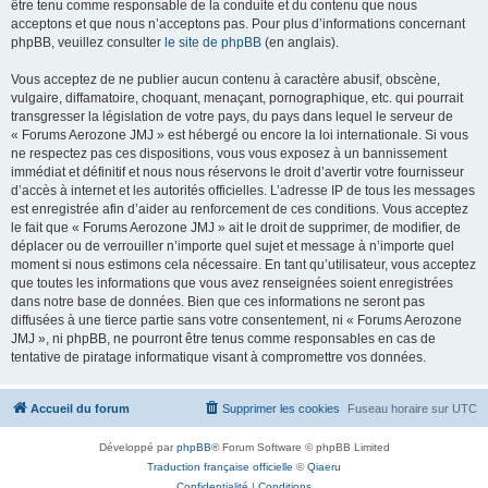
être tenu comme responsable de la conduite et du contenu que nous
acceptons et que nous n’acceptons pas. Pour plus d’informations concernant
phpBB, veuillez consulter
le site de phpBB
(en anglais).
Vous acceptez de ne publier aucun contenu à caractère abusif, obscène,
vulgaire, diffamatoire, choquant, menaçant, pornographique, etc. qui pourrait
transgresser la législation de votre pays, du pays dans lequel le serveur de
« Forums Aerozone JMJ » est hébergé ou encore la loi internationale. Si vous
ne respectez pas ces dispositions, vous vous exposez à un bannissement
immédiat et définitif et nous nous réservons le droit d’avertir votre fournisseur
d’accès à internet et les autorités officielles. L’adresse IP de tous les messages
est enregistrée afin d’aider au renforcement de ces conditions. Vous acceptez
le fait que « Forums Aerozone JMJ » ait le droit de supprimer, de modifier, de
déplacer ou de verrouiller n’importe quel sujet et message à n’importe quel
moment si nous estimons cela nécessaire. En tant qu’utilisateur, vous acceptez
que toutes les informations que vous avez renseignées soient enregistrées
dans notre base de données. Bien que ces informations ne seront pas
diffusées à une tierce partie sans votre consentement, ni « Forums Aerozone
JMJ », ni phpBB, ne pourront être tenus comme responsables en cas de
tentative de piratage informatique visant à compromettre vos données.
Accueil du forum
Supprimer les cookies
Fuseau horaire sur
UTC
Développé par
phpBB
® Forum Software © phpBB Limited
Traduction française officielle
©
Qiaeru
Confidentialité
|
Conditions