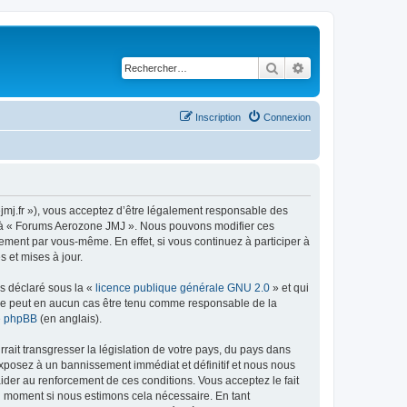
Rechercher
Recherche avancé
Inscription
Connexion
jmj.fr »), vous acceptez d’être légalement responsable des
der à « Forums Aerozone JMJ ». Nous pouvons modifier ces
ement par vous-même. En effet, si vous continuez à participer à
 et mises à jour.
ns déclaré sous la «
licence publique générale GNU 2.0
» et qui
ed ne peut en aucun cas être tenu comme responsable de la
de phpBB
(en anglais).
ait transgresser la législation de votre pays, du pays dans
exposez à un bannissement immédiat et définitif et nous nous
d’aider au renforcement de ces conditions. Vous acceptez le fait
el moment si nous estimons cela nécessaire. En tant