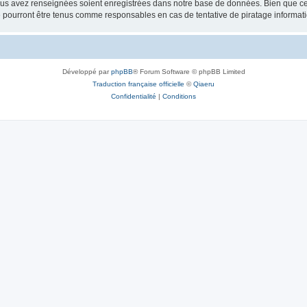
vous avez renseignées soient enregistrées dans notre base de données. Bien que ces
 pourront être tenus comme responsables en cas de tentative de piratage informat
Développé par
phpBB
® Forum Software © phpBB Limited
Traduction française officielle
©
Qiaeru
Confidentialité
|
Conditions