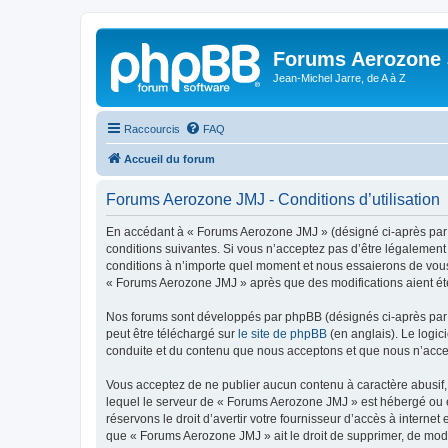
Forums Aerozone
Jean-Michel Jarre, de A à Z
Raccourcis
FAQ
Accueil du forum
Forums Aerozone JMJ - Conditions d’utilisation
En accédant à « Forums Aerozone JMJ » (désigné ci-après par «
conditions suivantes. Si vous n’acceptez pas d’être légalement
conditions à n’importe quel moment et nous essaierons de vous 
« Forums Aerozone JMJ » après que des modifications aient été
Nos forums sont développés par phpBB (désignés ci-après par «
peut être téléchargé sur
le site de phpBB
(en anglais). Le logic
conduite et du contenu que nous acceptons et que nous n’acce
Vous acceptez de ne publier aucun contenu à caractère abusif, 
lequel le serveur de « Forums Aerozone JMJ » est hébergé ou en
réservons le droit d’avertir votre fournisseur d’accès à internet
que « Forums Aerozone JMJ » ait le droit de supprimer, de modi