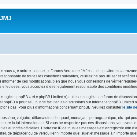
 JMJ
 nous », « notre », « nos », « Forums Aerozone JMJ » et « https://forums.aerozone
 responsable de toutes les conditions suivantes, veuillez ne pas utiliser et accé
informer de ces modifications, bien que nous vous conseillons de vérifier régulièr
 effectuées, vous acceptez d’être légalement responsable des conditions modifiées
 logiciel phpBB » et « phpBB Limited ») qui est un logiciel de forum de discussio
iel phpBB a pour seul but de faciliter les discussions sur internet et phpBB Limit
ptons pas. Pour plus d’informations concernant phpBB, veuillez consulter
le site 
obscène, vulgaire, diffamatoire, choquant, menaçant, pornographique, etc. qui pourr
core la loi internationale. Si vous ne respectez pas ces dispositions, vous vous 
 et les autorités officielles. L’adresse IP de tous les messages est enregistrée afin 
fier, de déplacer ou de verrouiller n’importe quel sujet et message à n’importe qu