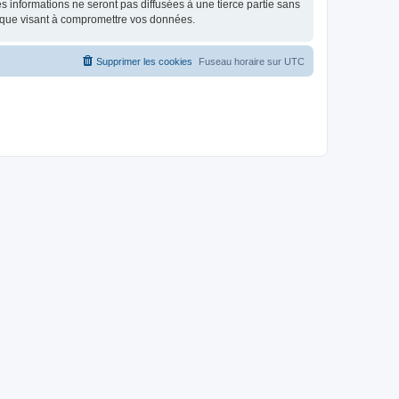
 informations ne seront pas diffusées à une tierce partie sans
ique visant à compromettre vos données.
Supprimer les cookies
Fuseau horaire sur
UTC