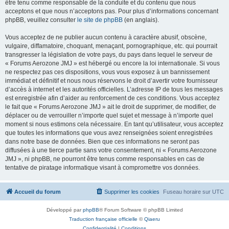
être tenu comme responsable de la conduite et du contenu que nous
acceptons et que nous n’acceptons pas. Pour plus d’informations concernant
phpBB, veuillez consulter
le site de phpBB
(en anglais).
Vous acceptez de ne publier aucun contenu à caractère abusif, obscène,
vulgaire, diffamatoire, choquant, menaçant, pornographique, etc. qui pourrait
transgresser la législation de votre pays, du pays dans lequel le serveur de
« Forums Aerozone JMJ » est hébergé ou encore la loi internationale. Si vous
ne respectez pas ces dispositions, vous vous exposez à un bannissement
immédiat et définitif et nous nous réservons le droit d’avertir votre fournisseur
d’accès à internet et les autorités officielles. L’adresse IP de tous les messages
est enregistrée afin d’aider au renforcement de ces conditions. Vous acceptez
le fait que « Forums Aerozone JMJ » ait le droit de supprimer, de modifier, de
déplacer ou de verrouiller n’importe quel sujet et message à n’importe quel
moment si nous estimons cela nécessaire. En tant qu’utilisateur, vous acceptez
que toutes les informations que vous avez renseignées soient enregistrées
dans notre base de données. Bien que ces informations ne seront pas
diffusées à une tierce partie sans votre consentement, ni « Forums Aerozone
JMJ », ni phpBB, ne pourront être tenus comme responsables en cas de
tentative de piratage informatique visant à compromettre vos données.
Accueil du forum
Supprimer les cookies
Fuseau horaire sur
UTC
Développé par
phpBB
® Forum Software © phpBB Limited
Traduction française officielle
©
Qiaeru
Confidentialité
|
Conditions