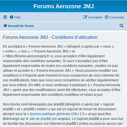
Forums Aerozone JMJ
FAQ
Inscription
Connexion
R
Accueil du forum
e
Forums Aerozone JMJ - Conditions d’utilisation
c
h
En accédant à « Forums Aerozone JMJ » (désigné ci-après par « nous »,
« notre », « nos », « Forums Aerozone JMJ » et
e
« https://forums.aerozonejmj.fr »), vous acceptez d’être légalement
r
responsable des conditions suivantes. Si vous n’acceptez pas d’être
légalement responsable de toutes les conditions suivantes, veuillez ne pas
c
utiliser et accéder à « Forums Aerozone JMJ ». Nous pouvons modifier ces
h
conditions à n’importe quel moment et nous essaierons de vous informer de
ces modifications, bien que nous vous conseillons de vérifier régulièrement
e
par vous-même. En effet, si vous continuez à participer à « Forums Aerozone
r
JMJ » après que des modifications aient été effectuées, vous acceptez d’être
légalement responsable des conditions modifiées et mises à jour.
Nos forums sont développés par phpBB (désignés ci-après par « logiciel
phpBB » et « phpBB Limited ») qui est un logiciel de forum de discussions
déclaré sous la «
licence publique générale GNU 2.0
» et qui peut être
téléchargé sur
le site de phpBB
(en anglais). Le logiciel phpBB a pour seul but
de faciliter les discussions sur internet et phpBB Limited ne peut en aucun cas