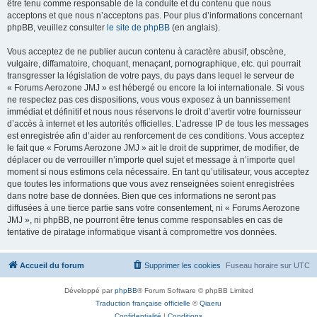
être tenu comme responsable de la conduite et du contenu que nous
acceptons et que nous n’acceptons pas. Pour plus d’informations concernant
phpBB, veuillez consulter
le site de phpBB
(en anglais).
Vous acceptez de ne publier aucun contenu à caractère abusif, obscène,
vulgaire, diffamatoire, choquant, menaçant, pornographique, etc. qui pourrait
transgresser la législation de votre pays, du pays dans lequel le serveur de
« Forums Aerozone JMJ » est hébergé ou encore la loi internationale. Si vous
ne respectez pas ces dispositions, vous vous exposez à un bannissement
immédiat et définitif et nous nous réservons le droit d’avertir votre fournisseur
d’accès à internet et les autorités officielles. L’adresse IP de tous les messages
est enregistrée afin d’aider au renforcement de ces conditions. Vous acceptez
le fait que « Forums Aerozone JMJ » ait le droit de supprimer, de modifier, de
déplacer ou de verrouiller n’importe quel sujet et message à n’importe quel
moment si nous estimons cela nécessaire. En tant qu’utilisateur, vous acceptez
que toutes les informations que vous avez renseignées soient enregistrées
dans notre base de données. Bien que ces informations ne seront pas
diffusées à une tierce partie sans votre consentement, ni « Forums Aerozone
JMJ », ni phpBB, ne pourront être tenus comme responsables en cas de
tentative de piratage informatique visant à compromettre vos données.
Accueil du forum
Supprimer les cookies
Fuseau horaire sur
UTC
Développé par
phpBB
® Forum Software © phpBB Limited
Traduction française officielle
©
Qiaeru
Confidentialité
|
Conditions