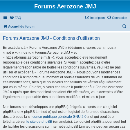
Forums Aerozone JMJ
FAQ
Inscription
Connexion
R
Accueil du forum
e
Forums Aerozone JMJ - Conditions d’utilisation
c
h
En accédant à « Forums Aerozone JMJ » (désigné ci-après par « nous »,
« notre », « nos », « Forums Aerozone JMJ » et
e
« https://forums.aerozonejmj.fr »), vous acceptez d’être légalement
r
responsable des conditions suivantes. Si vous n’acceptez pas d’être
légalement responsable de toutes les conditions suivantes, veuillez ne pas
c
utiliser et accéder à « Forums Aerozone JMJ ». Nous pouvons modifier ces
h
conditions à n’importe quel moment et nous essaierons de vous informer de
ces modifications, bien que nous vous conseillons de vérifier régulièrement
e
par vous-même. En effet, si vous continuez à participer à « Forums Aerozone
r
JMJ » après que des modifications aient été effectuées, vous acceptez d’être
légalement responsable des conditions modifiées et mises à jour.
Nos forums sont développés par phpBB (désignés ci-après par « logiciel
phpBB » et « phpBB Limited ») qui est un logiciel de forum de discussions
déclaré sous la «
licence publique générale GNU 2.0
» et qui peut être
téléchargé sur
le site de phpBB
(en anglais). Le logiciel phpBB a pour seul but
de faciliter les discussions sur internet et phpBB Limited ne peut en aucun cas