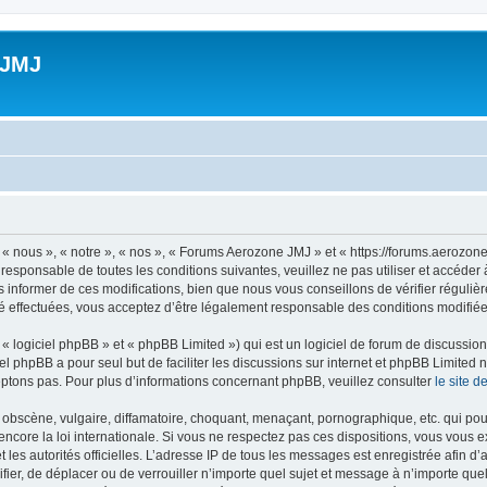
 JMJ
 nous », « notre », « nos », « Forums Aerozone JMJ » et « https://forums.aerozone
 responsable de toutes les conditions suivantes, veuillez ne pas utiliser et accé
informer de ces modifications, bien que nous vous conseillons de vérifier régulièr
 effectuées, vous acceptez d’être légalement responsable des conditions modifiées
 logiciel phpBB » et « phpBB Limited ») qui est un logiciel de forum de discussio
iel phpBB a pour seul but de faciliter les discussions sur internet et phpBB Limit
ptons pas. Pour plus d’informations concernant phpBB, veuillez consulter
le site 
obscène, vulgaire, diffamatoire, choquant, menaçant, pornographique, etc. qui pourr
core la loi internationale. Si vous ne respectez pas ces dispositions, vous vous 
 et les autorités officielles. L’adresse IP de tous les messages est enregistrée afin 
fier, de déplacer ou de verrouiller n’importe quel sujet et message à n’importe qu