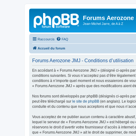
Forums Aerozone
Jean-Michel Jarre, de A à Z
Raccourcis
FAQ
Accueil du forum
Forums Aerozone JMJ - Conditions d’utilisation
En accédant à « Forums Aerozone JMJ » (désigné ci-après par «
conditions suivantes. Si vous n’acceptez pas d’être légalement
conditions à n’importe quel moment et nous essaierons de vous 
« Forums Aerozone JMJ » après que des modifications aient été
Nos forums sont développés par phpBB (désignés ci-après par «
peut être téléchargé sur
le site de phpBB
(en anglais). Le logic
conduite et du contenu que nous acceptons et que nous n’acce
Vous acceptez de ne publier aucun contenu à caractère abusif, 
lequel le serveur de « Forums Aerozone JMJ » est hébergé ou en
réservons le droit d’avertir votre fournisseur d’accès à internet
que « Forums Aerozone JMJ » ait le droit de supprimer, de modi