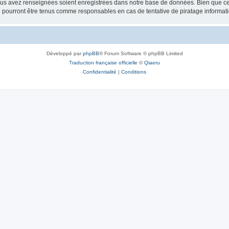
vous avez renseignées soient enregistrées dans notre base de données. Bien que ces
 pourront être tenus comme responsables en cas de tentative de piratage informat
Développé par
phpBB
® Forum Software © phpBB Limited
Traduction française officielle
©
Qiaeru
Confidentialité
|
Conditions