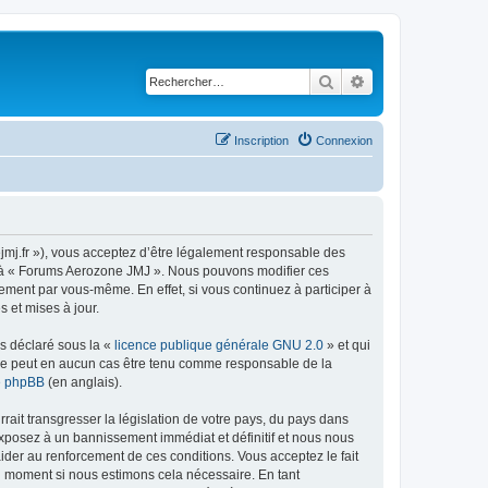
Rechercher
Recherche avancé
Inscription
Connexion
jmj.fr »), vous acceptez d’être légalement responsable des
der à « Forums Aerozone JMJ ». Nous pouvons modifier ces
ement par vous-même. En effet, si vous continuez à participer à
 et mises à jour.
ns déclaré sous la «
licence publique générale GNU 2.0
» et qui
ed ne peut en aucun cas être tenu comme responsable de la
de phpBB
(en anglais).
ait transgresser la législation de votre pays, du pays dans
exposez à un bannissement immédiat et définitif et nous nous
d’aider au renforcement de ces conditions. Vous acceptez le fait
el moment si nous estimons cela nécessaire. En tant