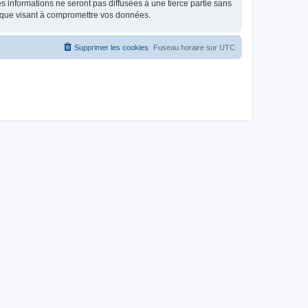
 informations ne seront pas diffusées à une tierce partie sans
ique visant à compromettre vos données.
Supprimer les cookies
Fuseau horaire sur
UTC