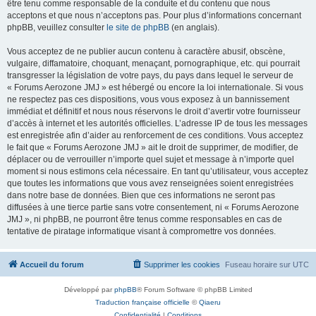
être tenu comme responsable de la conduite et du contenu que nous
acceptons et que nous n’acceptons pas. Pour plus d’informations concernant
phpBB, veuillez consulter
le site de phpBB
(en anglais).
Vous acceptez de ne publier aucun contenu à caractère abusif, obscène,
vulgaire, diffamatoire, choquant, menaçant, pornographique, etc. qui pourrait
transgresser la législation de votre pays, du pays dans lequel le serveur de
« Forums Aerozone JMJ » est hébergé ou encore la loi internationale. Si vous
ne respectez pas ces dispositions, vous vous exposez à un bannissement
immédiat et définitif et nous nous réservons le droit d’avertir votre fournisseur
d’accès à internet et les autorités officielles. L’adresse IP de tous les messages
est enregistrée afin d’aider au renforcement de ces conditions. Vous acceptez
le fait que « Forums Aerozone JMJ » ait le droit de supprimer, de modifier, de
déplacer ou de verrouiller n’importe quel sujet et message à n’importe quel
moment si nous estimons cela nécessaire. En tant qu’utilisateur, vous acceptez
que toutes les informations que vous avez renseignées soient enregistrées
dans notre base de données. Bien que ces informations ne seront pas
diffusées à une tierce partie sans votre consentement, ni « Forums Aerozone
JMJ », ni phpBB, ne pourront être tenus comme responsables en cas de
tentative de piratage informatique visant à compromettre vos données.
Accueil du forum
Supprimer les cookies
Fuseau horaire sur
UTC
Développé par
phpBB
® Forum Software © phpBB Limited
Traduction française officielle
©
Qiaeru
Confidentialité
|
Conditions