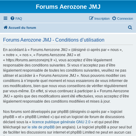
Forums Aerozone JMJ
FAQ
Inscription
Connexion
R
Accueil du forum
e
Forums Aerozone JMJ - Conditions d’utilisation
c
h
En accédant à « Forums Aerozone JMJ » (désigné ci-après par « nous »,
« notre », « nos », « Forums Aerozone JMJ » et
e
« https://forums.aerozonejmj.fr »), vous acceptez d’être légalement
r
responsable des conditions suivantes. Si vous n’acceptez pas d’être
légalement responsable de toutes les conditions suivantes, veuillez ne pas
c
utiliser et accéder à « Forums Aerozone JMJ ». Nous pouvons modifier ces
h
conditions à n’importe quel moment et nous essaierons de vous informer de
ces modifications, bien que nous vous conseillons de vérifier régulièrement
e
par vous-même. En effet, si vous continuez à participer à « Forums Aerozone
r
JMJ » après que des modifications aient été effectuées, vous acceptez d’être
légalement responsable des conditions modifiées et mises à jour.
Nos forums sont développés par phpBB (désignés ci-après par « logiciel
phpBB » et « phpBB Limited ») qui est un logiciel de forum de discussions
déclaré sous la «
licence publique générale GNU 2.0
» et qui peut être
téléchargé sur
le site de phpBB
(en anglais). Le logiciel phpBB a pour seul but
de faciliter les discussions sur internet et phpBB Limited ne peut en aucun cas