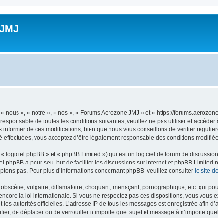
 JMJ
 nous », « notre », « nos », « Forums Aerozone JMJ » et « https://forums.aerozone
 responsable de toutes les conditions suivantes, veuillez ne pas utiliser et accé
informer de ces modifications, bien que nous vous conseillons de vérifier régulièr
 effectuées, vous acceptez d’être légalement responsable des conditions modifiées
 logiciel phpBB » et « phpBB Limited ») qui est un logiciel de forum de discussio
iel phpBB a pour seul but de faciliter les discussions sur internet et phpBB Limit
ptons pas. Pour plus d’informations concernant phpBB, veuillez consulter
le site 
obscène, vulgaire, diffamatoire, choquant, menaçant, pornographique, etc. qui pourr
core la loi internationale. Si vous ne respectez pas ces dispositions, vous vous 
 et les autorités officielles. L’adresse IP de tous les messages est enregistrée afin 
fier, de déplacer ou de verrouiller n’importe quel sujet et message à n’importe qu