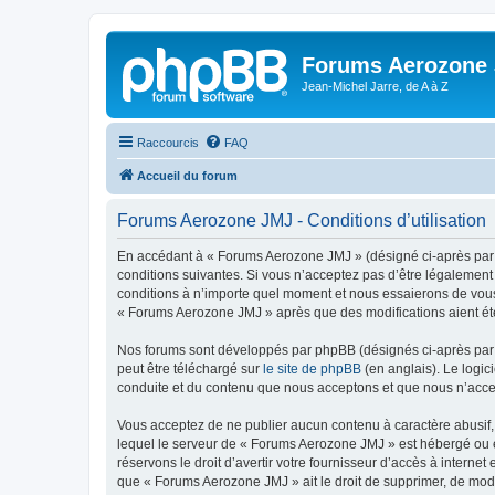
Forums Aerozone
Jean-Michel Jarre, de A à Z
Raccourcis
FAQ
Accueil du forum
Forums Aerozone JMJ - Conditions d’utilisation
En accédant à « Forums Aerozone JMJ » (désigné ci-après par «
conditions suivantes. Si vous n’acceptez pas d’être légalement
conditions à n’importe quel moment et nous essaierons de vous 
« Forums Aerozone JMJ » après que des modifications aient été
Nos forums sont développés par phpBB (désignés ci-après par «
peut être téléchargé sur
le site de phpBB
(en anglais). Le logic
conduite et du contenu que nous acceptons et que nous n’acce
Vous acceptez de ne publier aucun contenu à caractère abusif, 
lequel le serveur de « Forums Aerozone JMJ » est hébergé ou en
réservons le droit d’avertir votre fournisseur d’accès à internet
que « Forums Aerozone JMJ » ait le droit de supprimer, de modi