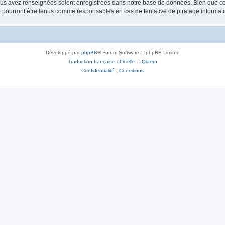
vous avez renseignées soient enregistrées dans notre base de données. Bien que ces
 pourront être tenus comme responsables en cas de tentative de piratage informat
Développé par
phpBB
® Forum Software © phpBB Limited
Traduction française officielle
©
Qiaeru
Confidentialité
|
Conditions