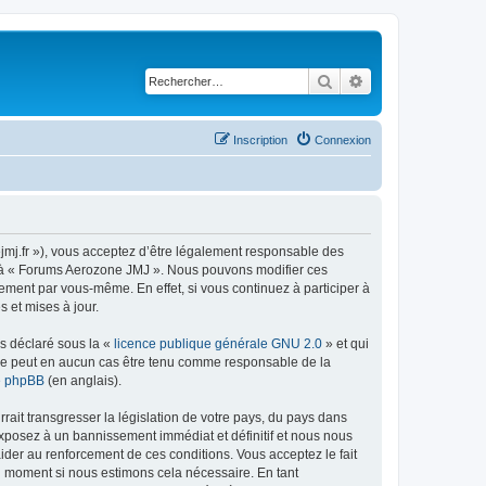
Rechercher
Recherche avancé
Inscription
Connexion
jmj.fr »), vous acceptez d’être légalement responsable des
der à « Forums Aerozone JMJ ». Nous pouvons modifier ces
ement par vous-même. En effet, si vous continuez à participer à
 et mises à jour.
ns déclaré sous la «
licence publique générale GNU 2.0
» et qui
ed ne peut en aucun cas être tenu comme responsable de la
de phpBB
(en anglais).
ait transgresser la législation de votre pays, du pays dans
exposez à un bannissement immédiat et définitif et nous nous
d’aider au renforcement de ces conditions. Vous acceptez le fait
el moment si nous estimons cela nécessaire. En tant