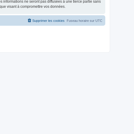
 informations ne seront pas diffusées à une tierce partie sans
ique visant à compromettre vos données.
Supprimer les cookies
Fuseau horaire sur
UTC