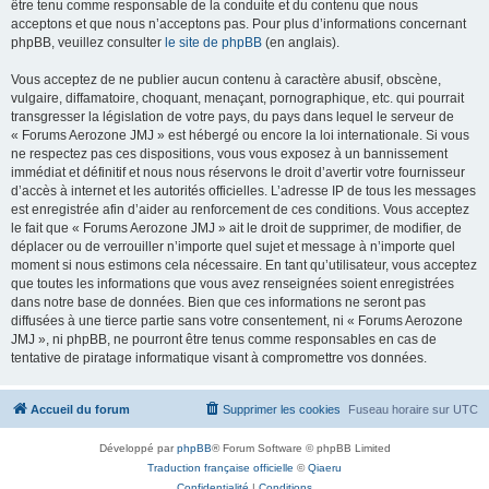
être tenu comme responsable de la conduite et du contenu que nous
acceptons et que nous n’acceptons pas. Pour plus d’informations concernant
phpBB, veuillez consulter
le site de phpBB
(en anglais).
Vous acceptez de ne publier aucun contenu à caractère abusif, obscène,
vulgaire, diffamatoire, choquant, menaçant, pornographique, etc. qui pourrait
transgresser la législation de votre pays, du pays dans lequel le serveur de
« Forums Aerozone JMJ » est hébergé ou encore la loi internationale. Si vous
ne respectez pas ces dispositions, vous vous exposez à un bannissement
immédiat et définitif et nous nous réservons le droit d’avertir votre fournisseur
d’accès à internet et les autorités officielles. L’adresse IP de tous les messages
est enregistrée afin d’aider au renforcement de ces conditions. Vous acceptez
le fait que « Forums Aerozone JMJ » ait le droit de supprimer, de modifier, de
déplacer ou de verrouiller n’importe quel sujet et message à n’importe quel
moment si nous estimons cela nécessaire. En tant qu’utilisateur, vous acceptez
que toutes les informations que vous avez renseignées soient enregistrées
dans notre base de données. Bien que ces informations ne seront pas
diffusées à une tierce partie sans votre consentement, ni « Forums Aerozone
JMJ », ni phpBB, ne pourront être tenus comme responsables en cas de
tentative de piratage informatique visant à compromettre vos données.
Accueil du forum
Supprimer les cookies
Fuseau horaire sur
UTC
Développé par
phpBB
® Forum Software © phpBB Limited
Traduction française officielle
©
Qiaeru
Confidentialité
|
Conditions