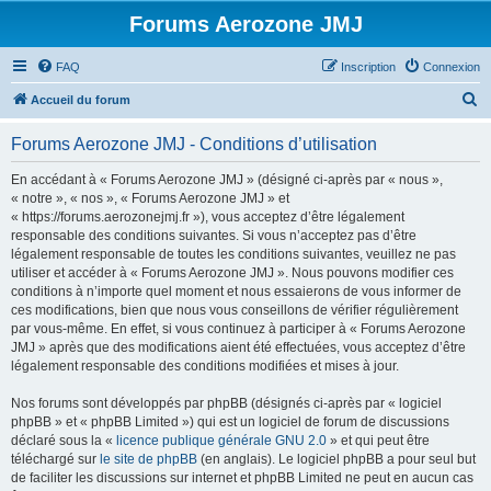
Forums Aerozone JMJ
FAQ
Inscription
Connexion
R
Accueil du forum
e
Forums Aerozone JMJ - Conditions d’utilisation
c
h
En accédant à « Forums Aerozone JMJ » (désigné ci-après par « nous »,
« notre », « nos », « Forums Aerozone JMJ » et
e
« https://forums.aerozonejmj.fr »), vous acceptez d’être légalement
r
responsable des conditions suivantes. Si vous n’acceptez pas d’être
légalement responsable de toutes les conditions suivantes, veuillez ne pas
c
utiliser et accéder à « Forums Aerozone JMJ ». Nous pouvons modifier ces
h
conditions à n’importe quel moment et nous essaierons de vous informer de
ces modifications, bien que nous vous conseillons de vérifier régulièrement
e
par vous-même. En effet, si vous continuez à participer à « Forums Aerozone
r
JMJ » après que des modifications aient été effectuées, vous acceptez d’être
légalement responsable des conditions modifiées et mises à jour.
Nos forums sont développés par phpBB (désignés ci-après par « logiciel
phpBB » et « phpBB Limited ») qui est un logiciel de forum de discussions
déclaré sous la «
licence publique générale GNU 2.0
» et qui peut être
téléchargé sur
le site de phpBB
(en anglais). Le logiciel phpBB a pour seul but
de faciliter les discussions sur internet et phpBB Limited ne peut en aucun cas