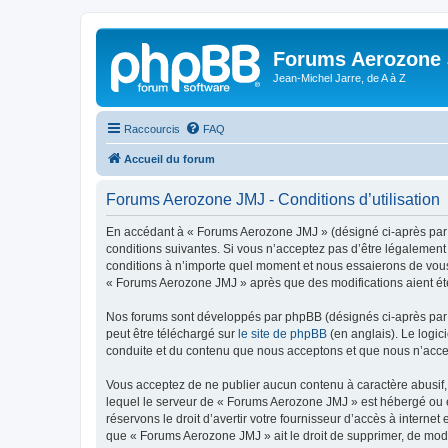
Forums Aerozone
Jean-Michel Jarre, de A à Z
Raccourcis
FAQ
Accueil du forum
Forums Aerozone JMJ - Conditions d’utilisation
En accédant à « Forums Aerozone JMJ » (désigné ci-après par «
conditions suivantes. Si vous n’acceptez pas d’être légalement
conditions à n’importe quel moment et nous essaierons de vous 
« Forums Aerozone JMJ » après que des modifications aient été
Nos forums sont développés par phpBB (désignés ci-après par «
peut être téléchargé sur
le site de phpBB
(en anglais). Le logic
conduite et du contenu que nous acceptons et que nous n’acce
Vous acceptez de ne publier aucun contenu à caractère abusif, 
lequel le serveur de « Forums Aerozone JMJ » est hébergé ou en
réservons le droit d’avertir votre fournisseur d’accès à internet
que « Forums Aerozone JMJ » ait le droit de supprimer, de modi