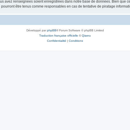
vous avez renseignées soient enregistrées dans notre base de données. Bien que ces
 pourront être tenus comme responsables en cas de tentative de piratage informat
Développé par
phpBB
® Forum Software © phpBB Limited
Traduction française officielle
©
Qiaeru
Confidentialité
|
Conditions