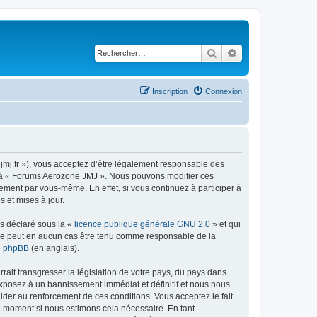
Rechercher
Recherche avancé
Inscription
Connexion
jmj.fr »), vous acceptez d’être légalement responsable des
der à « Forums Aerozone JMJ ». Nous pouvons modifier ces
ement par vous-même. En effet, si vous continuez à participer à
 et mises à jour.
ns déclaré sous la «
licence publique générale GNU 2.0
» et qui
ed ne peut en aucun cas être tenu comme responsable de la
de phpBB
(en anglais).
ait transgresser la législation de votre pays, du pays dans
exposez à un bannissement immédiat et définitif et nous nous
d’aider au renforcement de ces conditions. Vous acceptez le fait
el moment si nous estimons cela nécessaire. En tant