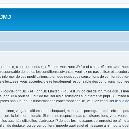
 JMJ
 nous », « notre », « nos », « Forums Aerozone JMJ » et « https://forums.aerozone
 responsable de toutes les conditions suivantes, veuillez ne pas utiliser et accé
informer de ces modifications, bien que nous vous conseillons de vérifier régulièr
 effectuées, vous acceptez d’être légalement responsable des conditions modifiées
 logiciel phpBB » et « phpBB Limited ») qui est un logiciel de forum de discussio
iel phpBB a pour seul but de faciliter les discussions sur internet et phpBB Limit
ptons pas. Pour plus d’informations concernant phpBB, veuillez consulter
le site 
obscène, vulgaire, diffamatoire, choquant, menaçant, pornographique, etc. qui pourr
core la loi internationale. Si vous ne respectez pas ces dispositions, vous vous 
 et les autorités officielles. L’adresse IP de tous les messages est enregistrée afin 
fier, de déplacer ou de verrouiller n’importe quel sujet et message à n’importe qu