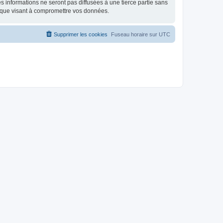
 informations ne seront pas diffusées à une tierce partie sans
ique visant à compromettre vos données.
Supprimer les cookies
Fuseau horaire sur
UTC