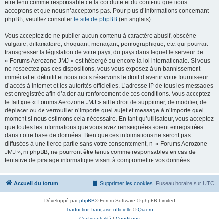
être tenu comme responsable de la conduite et du contenu que nous
acceptons et que nous n’acceptons pas. Pour plus d’informations concernant
phpBB, veuillez consulter
le site de phpBB
(en anglais).
Vous acceptez de ne publier aucun contenu à caractère abusif, obscène,
vulgaire, diffamatoire, choquant, menaçant, pornographique, etc. qui pourrait
transgresser la législation de votre pays, du pays dans lequel le serveur de
« Forums Aerozone JMJ » est hébergé ou encore la loi internationale. Si vous
ne respectez pas ces dispositions, vous vous exposez à un bannissement
immédiat et définitif et nous nous réservons le droit d’avertir votre fournisseur
d’accès à internet et les autorités officielles. L’adresse IP de tous les messages
est enregistrée afin d’aider au renforcement de ces conditions. Vous acceptez
le fait que « Forums Aerozone JMJ » ait le droit de supprimer, de modifier, de
déplacer ou de verrouiller n’importe quel sujet et message à n’importe quel
moment si nous estimons cela nécessaire. En tant qu’utilisateur, vous acceptez
que toutes les informations que vous avez renseignées soient enregistrées
dans notre base de données. Bien que ces informations ne seront pas
diffusées à une tierce partie sans votre consentement, ni « Forums Aerozone
JMJ », ni phpBB, ne pourront être tenus comme responsables en cas de
tentative de piratage informatique visant à compromettre vos données.
Accueil du forum
Supprimer les cookies
Fuseau horaire sur
UTC
Développé par
phpBB
® Forum Software © phpBB Limited
Traduction française officielle
©
Qiaeru
Confidentialité
|
Conditions