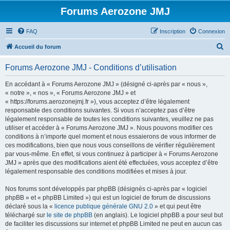
Forums Aerozone JMJ
FAQ
Inscription
Connexion
R
Accueil du forum
e
Forums Aerozone JMJ - Conditions d’utilisation
c
h
En accédant à « Forums Aerozone JMJ » (désigné ci-après par « nous »,
« notre », « nos », « Forums Aerozone JMJ » et
e
« https://forums.aerozonejmj.fr »), vous acceptez d’être légalement
r
responsable des conditions suivantes. Si vous n’acceptez pas d’être
légalement responsable de toutes les conditions suivantes, veuillez ne pas
c
utiliser et accéder à « Forums Aerozone JMJ ». Nous pouvons modifier ces
h
conditions à n’importe quel moment et nous essaierons de vous informer de
ces modifications, bien que nous vous conseillons de vérifier régulièrement
e
par vous-même. En effet, si vous continuez à participer à « Forums Aerozone
r
JMJ » après que des modifications aient été effectuées, vous acceptez d’être
légalement responsable des conditions modifiées et mises à jour.
Nos forums sont développés par phpBB (désignés ci-après par « logiciel
phpBB » et « phpBB Limited ») qui est un logiciel de forum de discussions
déclaré sous la «
licence publique générale GNU 2.0
» et qui peut être
téléchargé sur
le site de phpBB
(en anglais). Le logiciel phpBB a pour seul but
de faciliter les discussions sur internet et phpBB Limited ne peut en aucun cas