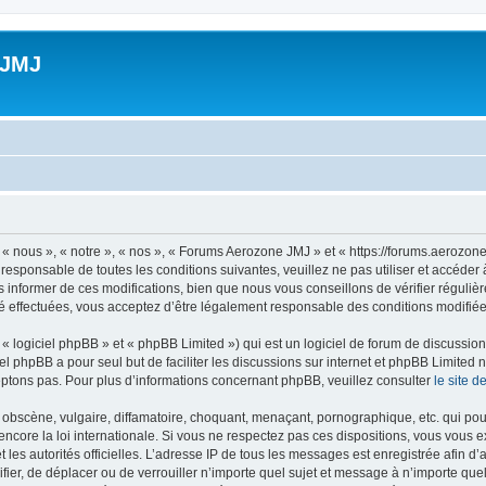
 JMJ
 nous », « notre », « nos », « Forums Aerozone JMJ » et « https://forums.aerozone
 responsable de toutes les conditions suivantes, veuillez ne pas utiliser et accé
informer de ces modifications, bien que nous vous conseillons de vérifier régulièr
 effectuées, vous acceptez d’être légalement responsable des conditions modifiées
 logiciel phpBB » et « phpBB Limited ») qui est un logiciel de forum de discussio
iel phpBB a pour seul but de faciliter les discussions sur internet et phpBB Limit
ptons pas. Pour plus d’informations concernant phpBB, veuillez consulter
le site 
obscène, vulgaire, diffamatoire, choquant, menaçant, pornographique, etc. qui pourr
core la loi internationale. Si vous ne respectez pas ces dispositions, vous vous 
 et les autorités officielles. L’adresse IP de tous les messages est enregistrée afin 
fier, de déplacer ou de verrouiller n’importe quel sujet et message à n’importe qu