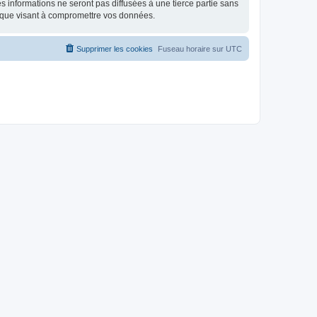
 informations ne seront pas diffusées à une tierce partie sans
ique visant à compromettre vos données.
Supprimer les cookies
Fuseau horaire sur
UTC