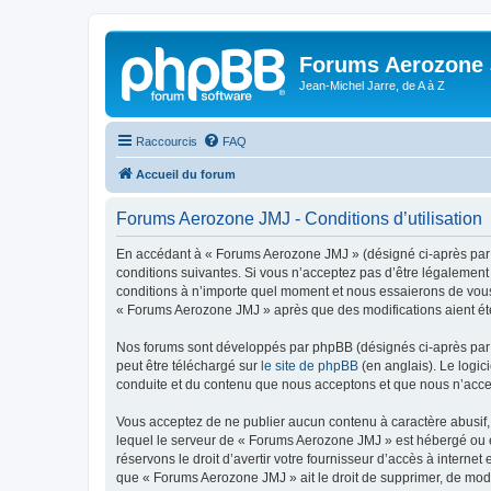
Forums Aerozone
Jean-Michel Jarre, de A à Z
Raccourcis
FAQ
Accueil du forum
Forums Aerozone JMJ - Conditions d’utilisation
En accédant à « Forums Aerozone JMJ » (désigné ci-après par «
conditions suivantes. Si vous n’acceptez pas d’être légalement
conditions à n’importe quel moment et nous essaierons de vous 
« Forums Aerozone JMJ » après que des modifications aient été
Nos forums sont développés par phpBB (désignés ci-après par «
peut être téléchargé sur
le site de phpBB
(en anglais). Le logic
conduite et du contenu que nous acceptons et que nous n’acce
Vous acceptez de ne publier aucun contenu à caractère abusif, 
lequel le serveur de « Forums Aerozone JMJ » est hébergé ou en
réservons le droit d’avertir votre fournisseur d’accès à internet
que « Forums Aerozone JMJ » ait le droit de supprimer, de modi