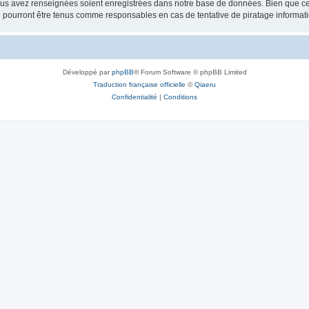
vous avez renseignées soient enregistrées dans notre base de données. Bien que ces
 pourront être tenus comme responsables en cas de tentative de piratage informat
Développé par
phpBB
® Forum Software © phpBB Limited
Traduction française officielle
©
Qiaeru
Confidentialité
|
Conditions