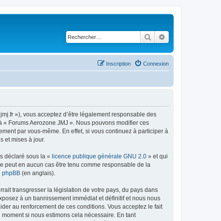
Rechercher
Recherche avancé
Inscription
Connexion
jmj.fr »), vous acceptez d’être légalement responsable des
der à « Forums Aerozone JMJ ». Nous pouvons modifier ces
ement par vous-même. En effet, si vous continuez à participer à
 et mises à jour.
ns déclaré sous la «
licence publique générale GNU 2.0
» et qui
ed ne peut en aucun cas être tenu comme responsable de la
de phpBB
(en anglais).
ait transgresser la législation de votre pays, du pays dans
exposez à un bannissement immédiat et définitif et nous nous
d’aider au renforcement de ces conditions. Vous acceptez le fait
el moment si nous estimons cela nécessaire. En tant