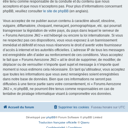
être tenu comme responsable de la conduite et du contenu que nous
acceptons et que nous n’acceptons pas. Pour plus d’informations concernant
phpBB, veuillez consulter
le site de phpBB
(en anglais).
Vous acceptez de ne publier aucun contenu à caractère abusif, obscène,
vulgaire, diffamatoire, choquant, menaçant, pornographique, etc. qui pourrait
transgresser la législation de votre pays, du pays dans lequel le serveur de
« Forums Aerozone JMJ » est hébergé ou encore la loi internationale. Si vous
ne respectez pas ces dispositions, vous vous exposez à un bannissement
immédiat et définitif et nous nous réservons le droit d’avertir votre fournisseur
d’accès à internet et les autorités officielles. L’adresse IP de tous les messages
est enregistrée afin d’aider au renforcement de ces conditions. Vous acceptez
le fait que « Forums Aerozone JMJ » ait le droit de supprimer, de modifier, de
déplacer ou de verrouiller n’importe quel sujet et message à n’importe quel
moment si nous estimons cela nécessaire. En tant qu’utilisateur, vous acceptez
que toutes les informations que vous avez renseignées soient enregistrées
dans notre base de données. Bien que ces informations ne seront pas
diffusées à une tierce partie sans votre consentement, ni « Forums Aerozone
JMJ », ni phpBB, ne pourront être tenus comme responsables en cas de
tentative de piratage informatique visant à compromettre vos données.
Accueil du forum
Supprimer les cookies
Fuseau horaire sur
UTC
Développé par
phpBB
® Forum Software © phpBB Limited
Traduction française officielle
©
Qiaeru
Confidentialité
|
Conditions