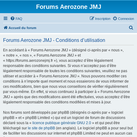
Forums Aerozone JMJ
FAQ
Inscription
Connexion
R
Accueil du forum
e
Forums Aerozone JMJ - Conditions d’utilisation
c
h
En accédant à « Forums Aerozone JMJ » (désigné ci-après par « nous »,
« notre », « nos », « Forums Aerozone JMJ » et
e
« https://forums.aerozonejmj.fr »), vous acceptez d’être légalement
r
responsable des conditions suivantes. Si vous n’acceptez pas d’être
légalement responsable de toutes les conditions suivantes, veuillez ne pas
c
utiliser et accéder à « Forums Aerozone JMJ ». Nous pouvons modifier ces
h
conditions à n’importe quel moment et nous essaierons de vous informer de
ces modifications, bien que nous vous conseillons de vérifier régulièrement
e
par vous-même. En effet, si vous continuez à participer à « Forums Aerozone
r
JMJ » après que des modifications aient été effectuées, vous acceptez d’être
légalement responsable des conditions modifiées et mises à jour.
Nos forums sont développés par phpBB (désignés ci-après par « logiciel
phpBB » et « phpBB Limited ») qui est un logiciel de forum de discussions
déclaré sous la «
licence publique générale GNU 2.0
» et qui peut être
téléchargé sur
le site de phpBB
(en anglais). Le logiciel phpBB a pour seul but
de faciliter les discussions sur internet et phpBB Limited ne peut en aucun cas