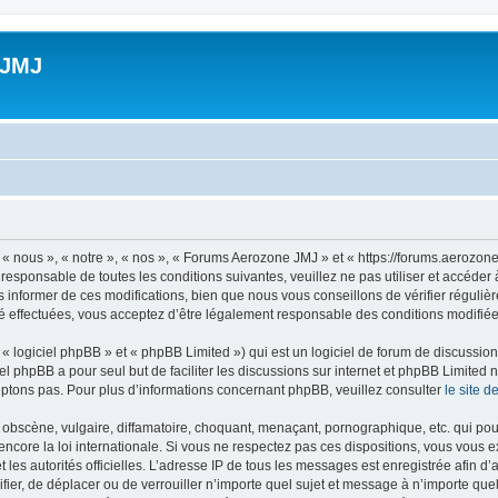
 JMJ
 nous », « notre », « nos », « Forums Aerozone JMJ » et « https://forums.aerozone
 responsable de toutes les conditions suivantes, veuillez ne pas utiliser et accé
informer de ces modifications, bien que nous vous conseillons de vérifier régulièr
 effectuées, vous acceptez d’être légalement responsable des conditions modifiées
 logiciel phpBB » et « phpBB Limited ») qui est un logiciel de forum de discussio
iel phpBB a pour seul but de faciliter les discussions sur internet et phpBB Limit
ptons pas. Pour plus d’informations concernant phpBB, veuillez consulter
le site 
obscène, vulgaire, diffamatoire, choquant, menaçant, pornographique, etc. qui pourr
core la loi internationale. Si vous ne respectez pas ces dispositions, vous vous 
 et les autorités officielles. L’adresse IP de tous les messages est enregistrée afin 
fier, de déplacer ou de verrouiller n’importe quel sujet et message à n’importe qu