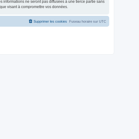
 informations ne seront pas diffusées à une tierce partie sans
ique visant à compromettre vos données.
Supprimer les cookies
Fuseau horaire sur
UTC