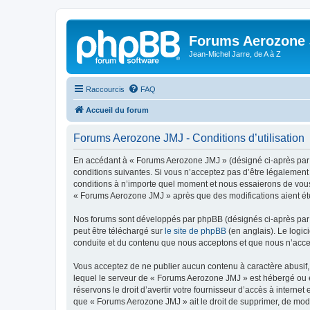
Forums Aerozone
Jean-Michel Jarre, de A à Z
Raccourcis
FAQ
Accueil du forum
Forums Aerozone JMJ - Conditions d’utilisation
En accédant à « Forums Aerozone JMJ » (désigné ci-après par «
conditions suivantes. Si vous n’acceptez pas d’être légalement
conditions à n’importe quel moment et nous essaierons de vous 
« Forums Aerozone JMJ » après que des modifications aient été
Nos forums sont développés par phpBB (désignés ci-après par «
peut être téléchargé sur
le site de phpBB
(en anglais). Le logic
conduite et du contenu que nous acceptons et que nous n’acce
Vous acceptez de ne publier aucun contenu à caractère abusif, 
lequel le serveur de « Forums Aerozone JMJ » est hébergé ou en
réservons le droit d’avertir votre fournisseur d’accès à internet
que « Forums Aerozone JMJ » ait le droit de supprimer, de modi