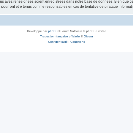
vous avez renseignées soient enregistrées dans notre base de données. Bien que ces
 pourront être tenus comme responsables en cas de tentative de piratage informat
Développé par
phpBB
® Forum Software © phpBB Limited
Traduction française officielle
©
Qiaeru
Confidentialité
|
Conditions