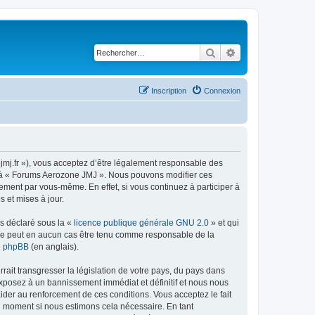
Rechercher
Recherche avancé
Inscription
Connexion
jmj.fr »), vous acceptez d’être légalement responsable des
der à « Forums Aerozone JMJ ». Nous pouvons modifier ces
ement par vous-même. En effet, si vous continuez à participer à
 et mises à jour.
ns déclaré sous la «
licence publique générale GNU 2.0
» et qui
ed ne peut en aucun cas être tenu comme responsable de la
de phpBB
(en anglais).
ait transgresser la législation de votre pays, du pays dans
exposez à un bannissement immédiat et définitif et nous nous
d’aider au renforcement de ces conditions. Vous acceptez le fait
el moment si nous estimons cela nécessaire. En tant