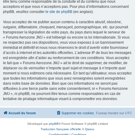
être tenu comme responsable de la conduite et du contenu que nous
acceptons et que nous n’acceptons pas. Pour plus d’informations concernant
phpBB, veuillez consulter
le site de phpBB
(en anglais).
Vous acceptez de ne publier aucun contenu à caractère abusif, obscène,
vulgaire, diffamatoire, choquant, menaçant, pornographique, etc. qui pourrait
transgresser la législation de votre pays, du pays dans lequel le serveur de
« Forums Aerozone JMJ » est hébergé ou encore la loi internationale. Si vous
ne respectez pas ces dispositions, vous vous exposez à un bannissement
immédiat et définitif et nous nous réservons le droit d’avertir votre fournisseur
d’accès à internet et les autorités officielles. L’adresse IP de tous les messages
est enregistrée afin d’aider au renforcement de ces conditions. Vous acceptez
le fait que « Forums Aerozone JMJ » ait le droit de supprimer, de modifier, de
déplacer ou de verrouiller n’importe quel sujet et message à n’importe quel
moment si nous estimons cela nécessaire. En tant qu’utilisateur, vous acceptez
que toutes les informations que vous avez renseignées soient enregistrées
dans notre base de données. Bien que ces informations ne seront pas
diffusées à une tierce partie sans votre consentement, ni « Forums Aerozone
JMJ », ni phpBB, ne pourront être tenus comme responsables en cas de
tentative de piratage informatique visant à compromettre vos données.
Accueil du forum
Supprimer les cookies
Fuseau horaire sur
UTC
Développé par
phpBB
® Forum Software © phpBB Limited
Traduction française officielle
©
Qiaeru
Confidentialité
|
Conditions