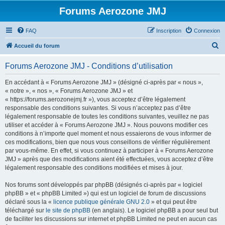
Forums Aerozone JMJ
FAQ
Inscription
Connexion
R
Accueil du forum
e
Forums Aerozone JMJ - Conditions d’utilisation
c
h
En accédant à « Forums Aerozone JMJ » (désigné ci-après par « nous »,
« notre », « nos », « Forums Aerozone JMJ » et
e
« https://forums.aerozonejmj.fr »), vous acceptez d’être légalement
r
responsable des conditions suivantes. Si vous n’acceptez pas d’être
légalement responsable de toutes les conditions suivantes, veuillez ne pas
c
utiliser et accéder à « Forums Aerozone JMJ ». Nous pouvons modifier ces
h
conditions à n’importe quel moment et nous essaierons de vous informer de
ces modifications, bien que nous vous conseillons de vérifier régulièrement
e
par vous-même. En effet, si vous continuez à participer à « Forums Aerozone
r
JMJ » après que des modifications aient été effectuées, vous acceptez d’être
légalement responsable des conditions modifiées et mises à jour.
Nos forums sont développés par phpBB (désignés ci-après par « logiciel
phpBB » et « phpBB Limited ») qui est un logiciel de forum de discussions
déclaré sous la «
licence publique générale GNU 2.0
» et qui peut être
téléchargé sur
le site de phpBB
(en anglais). Le logiciel phpBB a pour seul but
de faciliter les discussions sur internet et phpBB Limited ne peut en aucun cas