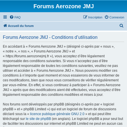
Forums Aerozone JMJ
FAQ
Inscription
Connexion
R
Accueil du forum
e
Forums Aerozone JMJ - Conditions d’utilisation
c
h
En accédant à « Forums Aerozone JMJ » (désigné ci-après par « nous »,
« notre », « nos », « Forums Aerozone JMJ » et
e
« https://forums.aerozonejmj.fr »), vous acceptez d’être légalement
r
responsable des conditions suivantes. Si vous n’acceptez pas d’être
légalement responsable de toutes les conditions suivantes, veuillez ne pas
c
utiliser et accéder à « Forums Aerozone JMJ ». Nous pouvons modifier ces
h
conditions à n’importe quel moment et nous essaierons de vous informer de
ces modifications, bien que nous vous conseillons de vérifier régulièrement
e
par vous-même. En effet, si vous continuez à participer à « Forums Aerozone
r
JMJ » après que des modifications aient été effectuées, vous acceptez d’être
légalement responsable des conditions modifiées et mises à jour.
Nos forums sont développés par phpBB (désignés ci-après par « logiciel
phpBB » et « phpBB Limited ») qui est un logiciel de forum de discussions
déclaré sous la «
licence publique générale GNU 2.0
» et qui peut être
téléchargé sur
le site de phpBB
(en anglais). Le logiciel phpBB a pour seul but
de faciliter les discussions sur internet et phpBB Limited ne peut en aucun cas