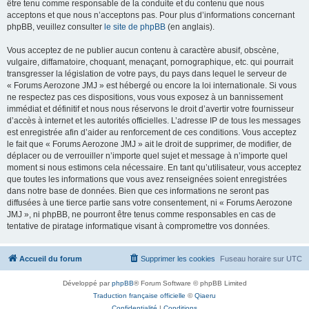
être tenu comme responsable de la conduite et du contenu que nous
acceptons et que nous n’acceptons pas. Pour plus d’informations concernant
phpBB, veuillez consulter
le site de phpBB
(en anglais).
Vous acceptez de ne publier aucun contenu à caractère abusif, obscène,
vulgaire, diffamatoire, choquant, menaçant, pornographique, etc. qui pourrait
transgresser la législation de votre pays, du pays dans lequel le serveur de
« Forums Aerozone JMJ » est hébergé ou encore la loi internationale. Si vous
ne respectez pas ces dispositions, vous vous exposez à un bannissement
immédiat et définitif et nous nous réservons le droit d’avertir votre fournisseur
d’accès à internet et les autorités officielles. L’adresse IP de tous les messages
est enregistrée afin d’aider au renforcement de ces conditions. Vous acceptez
le fait que « Forums Aerozone JMJ » ait le droit de supprimer, de modifier, de
déplacer ou de verrouiller n’importe quel sujet et message à n’importe quel
moment si nous estimons cela nécessaire. En tant qu’utilisateur, vous acceptez
que toutes les informations que vous avez renseignées soient enregistrées
dans notre base de données. Bien que ces informations ne seront pas
diffusées à une tierce partie sans votre consentement, ni « Forums Aerozone
JMJ », ni phpBB, ne pourront être tenus comme responsables en cas de
tentative de piratage informatique visant à compromettre vos données.
Accueil du forum
Supprimer les cookies
Fuseau horaire sur
UTC
Développé par
phpBB
® Forum Software © phpBB Limited
Traduction française officielle
©
Qiaeru
Confidentialité
|
Conditions