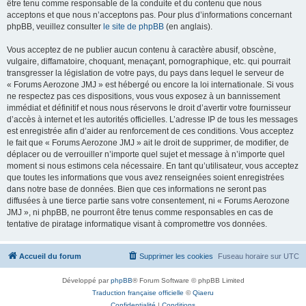
être tenu comme responsable de la conduite et du contenu que nous
acceptons et que nous n’acceptons pas. Pour plus d’informations concernant
phpBB, veuillez consulter
le site de phpBB
(en anglais).
Vous acceptez de ne publier aucun contenu à caractère abusif, obscène,
vulgaire, diffamatoire, choquant, menaçant, pornographique, etc. qui pourrait
transgresser la législation de votre pays, du pays dans lequel le serveur de
« Forums Aerozone JMJ » est hébergé ou encore la loi internationale. Si vous
ne respectez pas ces dispositions, vous vous exposez à un bannissement
immédiat et définitif et nous nous réservons le droit d’avertir votre fournisseur
d’accès à internet et les autorités officielles. L’adresse IP de tous les messages
est enregistrée afin d’aider au renforcement de ces conditions. Vous acceptez
le fait que « Forums Aerozone JMJ » ait le droit de supprimer, de modifier, de
déplacer ou de verrouiller n’importe quel sujet et message à n’importe quel
moment si nous estimons cela nécessaire. En tant qu’utilisateur, vous acceptez
que toutes les informations que vous avez renseignées soient enregistrées
dans notre base de données. Bien que ces informations ne seront pas
diffusées à une tierce partie sans votre consentement, ni « Forums Aerozone
JMJ », ni phpBB, ne pourront être tenus comme responsables en cas de
tentative de piratage informatique visant à compromettre vos données.
Accueil du forum
Supprimer les cookies
Fuseau horaire sur
UTC
Développé par
phpBB
® Forum Software © phpBB Limited
Traduction française officielle
©
Qiaeru
Confidentialité
|
Conditions