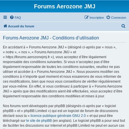
Forums Aerozone JMJ
FAQ
Inscription
Connexion
R
Accueil du forum
e
Forums Aerozone JMJ - Conditions d’utilisation
c
h
En accédant à « Forums Aerozone JMJ » (désigné ci-après par « nous »,
« notre », « nos », « Forums Aerozone JMJ » et
e
« https://forums.aerozonejmj.fr »), vous acceptez d’être légalement
r
responsable des conditions suivantes. Si vous n’acceptez pas d’être
légalement responsable de toutes les conditions suivantes, veuillez ne pas
c
utiliser et accéder à « Forums Aerozone JMJ ». Nous pouvons modifier ces
h
conditions à n’importe quel moment et nous essaierons de vous informer de
ces modifications, bien que nous vous conseillons de vérifier régulièrement
e
par vous-même. En effet, si vous continuez à participer à « Forums Aerozone
r
JMJ » après que des modifications aient été effectuées, vous acceptez d’être
légalement responsable des conditions modifiées et mises à jour.
Nos forums sont développés par phpBB (désignés ci-après par « logiciel
phpBB » et « phpBB Limited ») qui est un logiciel de forum de discussions
déclaré sous la «
licence publique générale GNU 2.0
» et qui peut être
téléchargé sur
le site de phpBB
(en anglais). Le logiciel phpBB a pour seul but
de faciliter les discussions sur internet et phpBB Limited ne peut en aucun cas