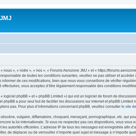
 JMJ
 nous », « notre », « nos », « Forums Aerozone JMJ » et « https://forums.aerozone
 responsable de toutes les conditions suivantes, veuillez ne pas utiliser et accé
informer de ces modifications, bien que nous vous conseillons de vérifier régulièr
 effectuées, vous acceptez d’être légalement responsable des conditions modifiées
 logiciel phpBB » et « phpBB Limited ») qui est un logiciel de forum de discussio
iel phpBB a pour seul but de faciliter les discussions sur internet et phpBB Limit
ptons pas. Pour plus d’informations concernant phpBB, veuillez consulter
le site 
obscène, vulgaire, diffamatoire, choquant, menaçant, pornographique, etc. qui pourr
core la loi internationale. Si vous ne respectez pas ces dispositions, vous vous 
 et les autorités officielles. L’adresse IP de tous les messages est enregistrée afin 
fier, de déplacer ou de verrouiller n’importe quel sujet et message à n’importe qu