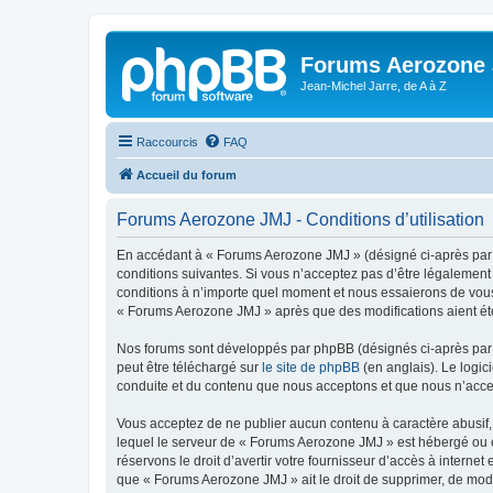
Forums Aerozone
Jean-Michel Jarre, de A à Z
Raccourcis
FAQ
Accueil du forum
Forums Aerozone JMJ - Conditions d’utilisation
En accédant à « Forums Aerozone JMJ » (désigné ci-après par «
conditions suivantes. Si vous n’acceptez pas d’être légalement
conditions à n’importe quel moment et nous essaierons de vous 
« Forums Aerozone JMJ » après que des modifications aient été
Nos forums sont développés par phpBB (désignés ci-après par «
peut être téléchargé sur
le site de phpBB
(en anglais). Le logic
conduite et du contenu que nous acceptons et que nous n’acce
Vous acceptez de ne publier aucun contenu à caractère abusif, 
lequel le serveur de « Forums Aerozone JMJ » est hébergé ou en
réservons le droit d’avertir votre fournisseur d’accès à internet
que « Forums Aerozone JMJ » ait le droit de supprimer, de modi