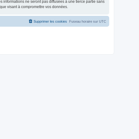
 informations ne seront pas diffusées à une tierce partie sans
ique visant à compromettre vos données.
Supprimer les cookies
Fuseau horaire sur
UTC