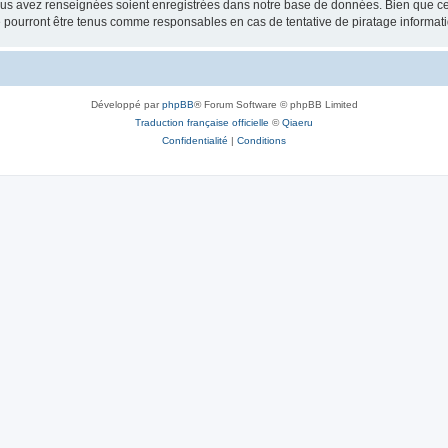
vous avez renseignées soient enregistrées dans notre base de données. Bien que ces
 pourront être tenus comme responsables en cas de tentative de piratage informat
Développé par
phpBB
® Forum Software © phpBB Limited
Traduction française officielle
©
Qiaeru
Confidentialité
|
Conditions