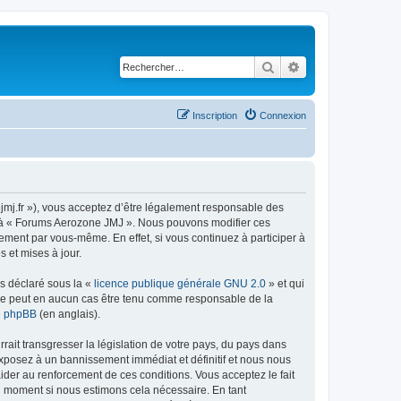
Rechercher
Recherche avancé
Inscription
Connexion
jmj.fr »), vous acceptez d’être légalement responsable des
der à « Forums Aerozone JMJ ». Nous pouvons modifier ces
ement par vous-même. En effet, si vous continuez à participer à
 et mises à jour.
ns déclaré sous la «
licence publique générale GNU 2.0
» et qui
ed ne peut en aucun cas être tenu comme responsable de la
de phpBB
(en anglais).
ait transgresser la législation de votre pays, du pays dans
exposez à un bannissement immédiat et définitif et nous nous
d’aider au renforcement de ces conditions. Vous acceptez le fait
el moment si nous estimons cela nécessaire. En tant