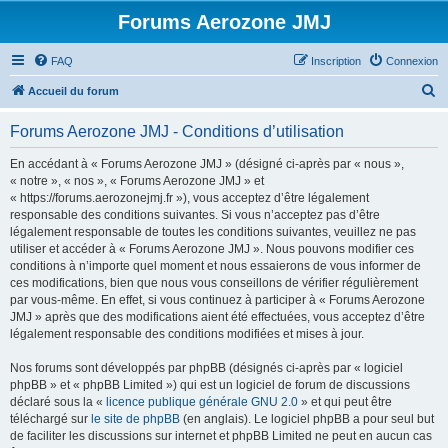
Forums Aerozone JMJ
FAQ
Inscription
Connexion
R
Accueil du forum
e
Forums Aerozone JMJ - Conditions d’utilisation
c
h
En accédant à « Forums Aerozone JMJ » (désigné ci-après par « nous »,
« notre », « nos », « Forums Aerozone JMJ » et
e
« https://forums.aerozonejmj.fr »), vous acceptez d’être légalement
r
responsable des conditions suivantes. Si vous n’acceptez pas d’être
légalement responsable de toutes les conditions suivantes, veuillez ne pas
c
utiliser et accéder à « Forums Aerozone JMJ ». Nous pouvons modifier ces
h
conditions à n’importe quel moment et nous essaierons de vous informer de
ces modifications, bien que nous vous conseillons de vérifier régulièrement
e
par vous-même. En effet, si vous continuez à participer à « Forums Aerozone
r
JMJ » après que des modifications aient été effectuées, vous acceptez d’être
légalement responsable des conditions modifiées et mises à jour.
Nos forums sont développés par phpBB (désignés ci-après par « logiciel
phpBB » et « phpBB Limited ») qui est un logiciel de forum de discussions
déclaré sous la «
licence publique générale GNU 2.0
» et qui peut être
téléchargé sur
le site de phpBB
(en anglais). Le logiciel phpBB a pour seul but
de faciliter les discussions sur internet et phpBB Limited ne peut en aucun cas