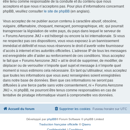
être tenu comme responsable de la conduite et du contenu que nous
acceptons et que nous n’acceptons pas. Pour plus d’informations concernant
phpBB, veuillez consulter
le site de phpBB
(en anglais).
Vous acceptez de ne publier aucun contenu à caractère abusif, obscène,
vulgaire, diffamatoire, choquant, menaçant, pornographique, etc. qui pourrait
transgresser la législation de votre pays, du pays dans lequel le serveur de
« Forums Aerozone JMJ » est hébergé ou encore la loi internationale. Si vous
ne respectez pas ces dispositions, vous vous exposez à un bannissement
immédiat et définitif et nous nous réservons le droit d’avertir votre fournisseur
d’accès à internet et les autorités officielles. L’adresse IP de tous les messages
est enregistrée afin d’aider au renforcement de ces conditions. Vous acceptez
le fait que « Forums Aerozone JMJ » ait le droit de supprimer, de modifier, de
déplacer ou de verrouiller n’importe quel sujet et message à n’importe quel
moment si nous estimons cela nécessaire. En tant qu’utilisateur, vous acceptez
que toutes les informations que vous avez renseignées soient enregistrées
dans notre base de données. Bien que ces informations ne seront pas
diffusées à une tierce partie sans votre consentement, ni « Forums Aerozone
JMJ », ni phpBB, ne pourront être tenus comme responsables en cas de
tentative de piratage informatique visant à compromettre vos données.
Accueil du forum
Supprimer les cookies
Fuseau horaire sur
UTC
Développé par
phpBB
® Forum Software © phpBB Limited
Traduction française officielle
©
Qiaeru
Confidentialité
|
Conditions