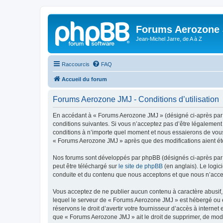
Forums Aerozone
Jean-Michel Jarre, de A à Z
Raccourcis
FAQ
Accueil du forum
Forums Aerozone JMJ - Conditions d’utilisation
En accédant à « Forums Aerozone JMJ » (désigné ci-après par «
conditions suivantes. Si vous n’acceptez pas d’être légalement
conditions à n’importe quel moment et nous essaierons de vous 
« Forums Aerozone JMJ » après que des modifications aient été
Nos forums sont développés par phpBB (désignés ci-après par «
peut être téléchargé sur
le site de phpBB
(en anglais). Le logic
conduite et du contenu que nous acceptons et que nous n’acce
Vous acceptez de ne publier aucun contenu à caractère abusif, 
lequel le serveur de « Forums Aerozone JMJ » est hébergé ou en
réservons le droit d’avertir votre fournisseur d’accès à internet
que « Forums Aerozone JMJ » ait le droit de supprimer, de modi