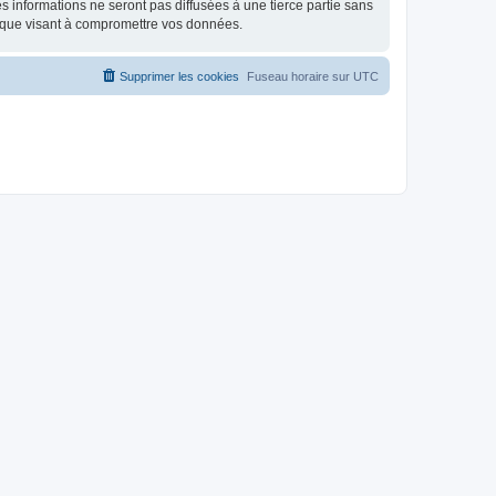
 informations ne seront pas diffusées à une tierce partie sans
ique visant à compromettre vos données.
Supprimer les cookies
Fuseau horaire sur
UTC