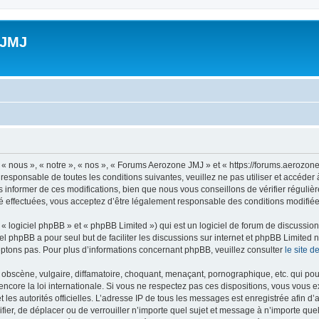
 JMJ
 nous », « notre », « nos », « Forums Aerozone JMJ » et « https://forums.aerozone
 responsable de toutes les conditions suivantes, veuillez ne pas utiliser et accé
informer de ces modifications, bien que nous vous conseillons de vérifier régulièr
 effectuées, vous acceptez d’être légalement responsable des conditions modifiées
 logiciel phpBB » et « phpBB Limited ») qui est un logiciel de forum de discussio
iel phpBB a pour seul but de faciliter les discussions sur internet et phpBB Limit
ptons pas. Pour plus d’informations concernant phpBB, veuillez consulter
le site 
obscène, vulgaire, diffamatoire, choquant, menaçant, pornographique, etc. qui pourr
core la loi internationale. Si vous ne respectez pas ces dispositions, vous vous 
 et les autorités officielles. L’adresse IP de tous les messages est enregistrée afin 
fier, de déplacer ou de verrouiller n’importe quel sujet et message à n’importe qu