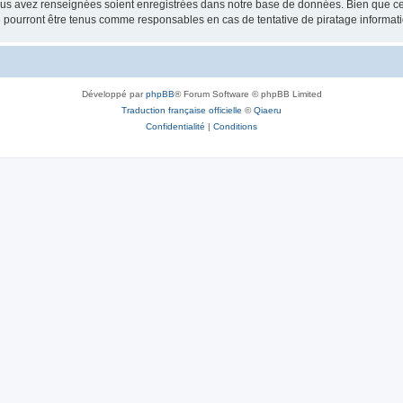
vous avez renseignées soient enregistrées dans notre base de données. Bien que ces
 pourront être tenus comme responsables en cas de tentative de piratage informat
Développé par
phpBB
® Forum Software © phpBB Limited
Traduction française officielle
©
Qiaeru
Confidentialité
|
Conditions