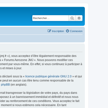
Rechercher
Recherche avancé
Inscription
Connexion
jmj.fr »), vous acceptez d’être légalement responsable des
der à « Forums Aerozone JMJ ». Nous pouvons modifier ces
ement par vous-même. En effet, si vous continuez à participer à
 et mises à jour.
ns déclaré sous la «
licence publique générale GNU 2.0
» et qui
ed ne peut en aucun cas être tenu comme responsable de la
de phpBB
(en anglais).
ait transgresser la législation de votre pays, du pays dans
exposez à un bannissement immédiat et définitif et nous nous
d’aider au renforcement de ces conditions. Vous acceptez le fait
el moment si nous estimons cela nécessaire. En tant