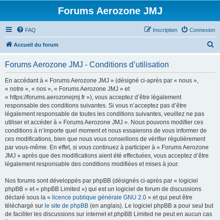
Forums Aerozone JMJ
FAQ
Inscription
Connexion
R
Accueil du forum
e
Forums Aerozone JMJ - Conditions d’utilisation
c
h
En accédant à « Forums Aerozone JMJ » (désigné ci-après par « nous »,
« notre », « nos », « Forums Aerozone JMJ » et
e
« https://forums.aerozonejmj.fr »), vous acceptez d’être légalement
r
responsable des conditions suivantes. Si vous n’acceptez pas d’être
légalement responsable de toutes les conditions suivantes, veuillez ne pas
c
utiliser et accéder à « Forums Aerozone JMJ ». Nous pouvons modifier ces
h
conditions à n’importe quel moment et nous essaierons de vous informer de
ces modifications, bien que nous vous conseillons de vérifier régulièrement
e
par vous-même. En effet, si vous continuez à participer à « Forums Aerozone
r
JMJ » après que des modifications aient été effectuées, vous acceptez d’être
légalement responsable des conditions modifiées et mises à jour.
Nos forums sont développés par phpBB (désignés ci-après par « logiciel
phpBB » et « phpBB Limited ») qui est un logiciel de forum de discussions
déclaré sous la «
licence publique générale GNU 2.0
» et qui peut être
téléchargé sur
le site de phpBB
(en anglais). Le logiciel phpBB a pour seul but
de faciliter les discussions sur internet et phpBB Limited ne peut en aucun cas