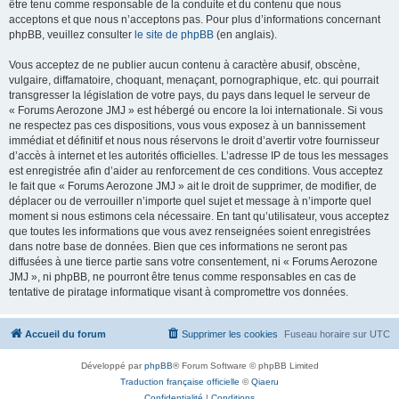
être tenu comme responsable de la conduite et du contenu que nous
acceptons et que nous n’acceptons pas. Pour plus d’informations concernant
phpBB, veuillez consulter
le site de phpBB
(en anglais).
Vous acceptez de ne publier aucun contenu à caractère abusif, obscène,
vulgaire, diffamatoire, choquant, menaçant, pornographique, etc. qui pourrait
transgresser la législation de votre pays, du pays dans lequel le serveur de
« Forums Aerozone JMJ » est hébergé ou encore la loi internationale. Si vous
ne respectez pas ces dispositions, vous vous exposez à un bannissement
immédiat et définitif et nous nous réservons le droit d’avertir votre fournisseur
d’accès à internet et les autorités officielles. L’adresse IP de tous les messages
est enregistrée afin d’aider au renforcement de ces conditions. Vous acceptez
le fait que « Forums Aerozone JMJ » ait le droit de supprimer, de modifier, de
déplacer ou de verrouiller n’importe quel sujet et message à n’importe quel
moment si nous estimons cela nécessaire. En tant qu’utilisateur, vous acceptez
que toutes les informations que vous avez renseignées soient enregistrées
dans notre base de données. Bien que ces informations ne seront pas
diffusées à une tierce partie sans votre consentement, ni « Forums Aerozone
JMJ », ni phpBB, ne pourront être tenus comme responsables en cas de
tentative de piratage informatique visant à compromettre vos données.
Accueil du forum
Supprimer les cookies
Fuseau horaire sur
UTC
Développé par
phpBB
® Forum Software © phpBB Limited
Traduction française officielle
©
Qiaeru
Confidentialité
|
Conditions