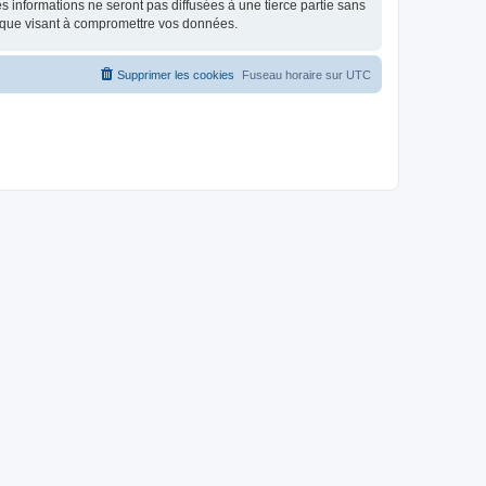
 informations ne seront pas diffusées à une tierce partie sans
ique visant à compromettre vos données.
Supprimer les cookies
Fuseau horaire sur
UTC