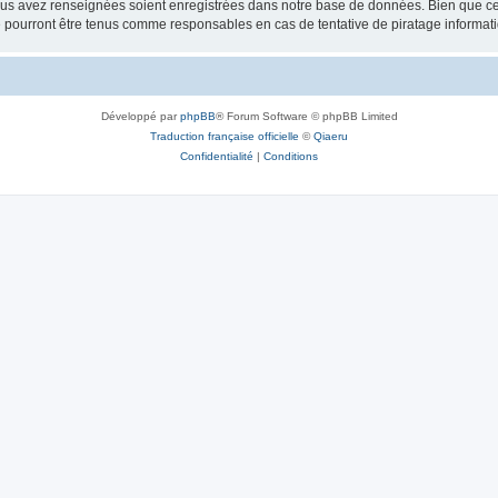
vous avez renseignées soient enregistrées dans notre base de données. Bien que ces
 pourront être tenus comme responsables en cas de tentative de piratage informat
Développé par
phpBB
® Forum Software © phpBB Limited
Traduction française officielle
©
Qiaeru
Confidentialité
|
Conditions