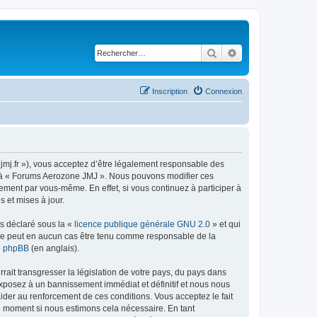
Rechercher
Recherche avancé
Inscription
Connexion
jmj.fr »), vous acceptez d’être légalement responsable des
der à « Forums Aerozone JMJ ». Nous pouvons modifier ces
ement par vous-même. En effet, si vous continuez à participer à
 et mises à jour.
ns déclaré sous la «
licence publique générale GNU 2.0
» et qui
ed ne peut en aucun cas être tenu comme responsable de la
de phpBB
(en anglais).
ait transgresser la législation de votre pays, du pays dans
exposez à un bannissement immédiat et définitif et nous nous
d’aider au renforcement de ces conditions. Vous acceptez le fait
el moment si nous estimons cela nécessaire. En tant