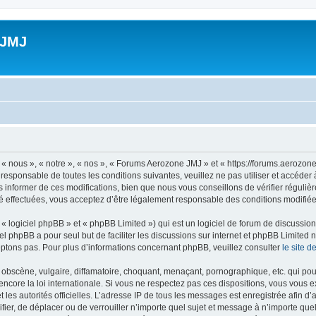
 JMJ
 nous », « notre », « nos », « Forums Aerozone JMJ » et « https://forums.aerozone
 responsable de toutes les conditions suivantes, veuillez ne pas utiliser et accé
informer de ces modifications, bien que nous vous conseillons de vérifier régulièr
 effectuées, vous acceptez d’être légalement responsable des conditions modifiées
 logiciel phpBB » et « phpBB Limited ») qui est un logiciel de forum de discussio
iel phpBB a pour seul but de faciliter les discussions sur internet et phpBB Limit
ptons pas. Pour plus d’informations concernant phpBB, veuillez consulter
le site 
obscène, vulgaire, diffamatoire, choquant, menaçant, pornographique, etc. qui pourr
core la loi internationale. Si vous ne respectez pas ces dispositions, vous vous 
 et les autorités officielles. L’adresse IP de tous les messages est enregistrée afin 
fier, de déplacer ou de verrouiller n’importe quel sujet et message à n’importe qu