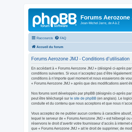
Forums Aerozone
Jean-Michel Jarre, de A à Z
Raccourcis
FAQ
Accueil du forum
Forums Aerozone JMJ - Conditions d’utilisation
En accédant à « Forums Aerozone JMJ » (désigné ci-après par «
conditions suivantes. Si vous n’acceptez pas d’être légalement
conditions à n’importe quel moment et nous essaierons de vous 
« Forums Aerozone JMJ » après que des modifications aient été
Nos forums sont développés par phpBB (désignés ci-après par «
peut être téléchargé sur
le site de phpBB
(en anglais). Le logic
conduite et du contenu que nous acceptons et que nous n’acce
Vous acceptez de ne publier aucun contenu à caractère abusif, 
lequel le serveur de « Forums Aerozone JMJ » est hébergé ou en
réservons le droit d’avertir votre fournisseur d’accès à internet
que « Forums Aerozone JMJ » ait le droit de supprimer, de modi