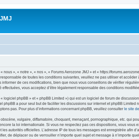
 JMJ
 nous », « notre », « nos », « Forums Aerozone JMJ » et « https://forums.aerozone
 responsable de toutes les conditions suivantes, veuillez ne pas utiliser et accé
informer de ces modifications, bien que nous vous conseillons de vérifier régulièr
 effectuées, vous acceptez d’être légalement responsable des conditions modifiées
 logiciel phpBB » et « phpBB Limited ») qui est un logiciel de forum de discussio
iel phpBB a pour seul but de faciliter les discussions sur internet et phpBB Limit
ptons pas. Pour plus d’informations concernant phpBB, veuillez consulter
le site 
obscène, vulgaire, diffamatoire, choquant, menaçant, pornographique, etc. qui pourr
core la loi internationale. Si vous ne respectez pas ces dispositions, vous vous 
 et les autorités officielles. L’adresse IP de tous les messages est enregistrée afin 
fier, de déplacer ou de verrouiller n’importe quel sujet et message à n’importe qu