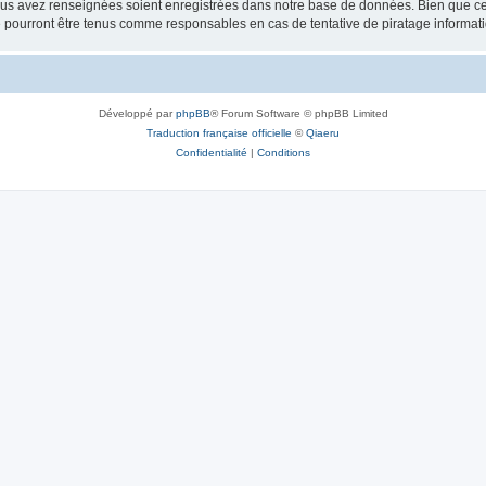
vous avez renseignées soient enregistrées dans notre base de données. Bien que ces
 pourront être tenus comme responsables en cas de tentative de piratage informat
Développé par
phpBB
® Forum Software © phpBB Limited
Traduction française officielle
©
Qiaeru
Confidentialité
|
Conditions