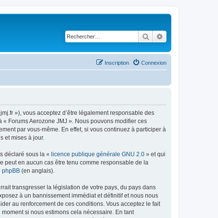
Rechercher
Recherche avancé
Inscription
Connexion
jmj.fr »), vous acceptez d’être légalement responsable des
der à « Forums Aerozone JMJ ». Nous pouvons modifier ces
ement par vous-même. En effet, si vous continuez à participer à
 et mises à jour.
ns déclaré sous la «
licence publique générale GNU 2.0
» et qui
ed ne peut en aucun cas être tenu comme responsable de la
de phpBB
(en anglais).
ait transgresser la législation de votre pays, du pays dans
exposez à un bannissement immédiat et définitif et nous nous
d’aider au renforcement de ces conditions. Vous acceptez le fait
el moment si nous estimons cela nécessaire. En tant