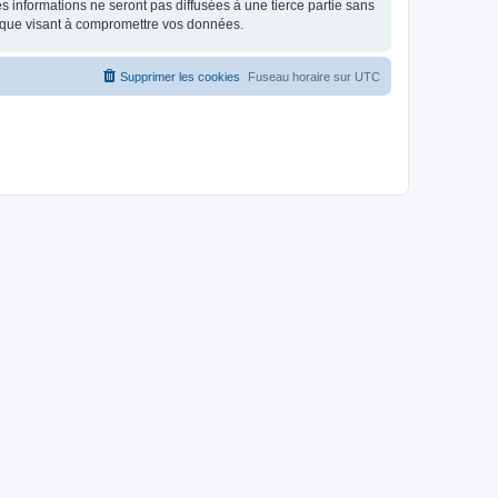
 informations ne seront pas diffusées à une tierce partie sans
ique visant à compromettre vos données.
Supprimer les cookies
Fuseau horaire sur
UTC