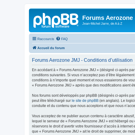
Forums Aerozone
Jean-Michel Jarre, de A à Z
Raccourcis
FAQ
Accueil du forum
Forums Aerozone JMJ - Conditions d’utilisation
En accédant à « Forums Aerozone JMJ » (désigné ci-après par «
conditions suivantes. Si vous n’acceptez pas d’être légalement
conditions à n’importe quel moment et nous essaierons de vous 
« Forums Aerozone JMJ » après que des modifications aient été
Nos forums sont développés par phpBB (désignés ci-après par «
peut être téléchargé sur
le site de phpBB
(en anglais). Le logic
conduite et du contenu que nous acceptons et que nous n’acce
Vous acceptez de ne publier aucun contenu à caractère abusif, 
lequel le serveur de « Forums Aerozone JMJ » est hébergé ou en
réservons le droit d’avertir votre fournisseur d’accès à internet
que « Forums Aerozone JMJ » ait le droit de supprimer, de modi