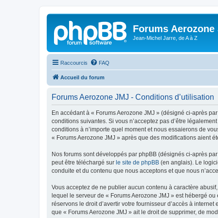
Forums Aerozone
Jean-Michel Jarre, de A à Z
Raccourcis
FAQ
Accueil du forum
Forums Aerozone JMJ - Conditions d’utilisation
En accédant à « Forums Aerozone JMJ » (désigné ci-après par «
conditions suivantes. Si vous n’acceptez pas d’être légalement
conditions à n’importe quel moment et nous essaierons de vous 
« Forums Aerozone JMJ » après que des modifications aient été
Nos forums sont développés par phpBB (désignés ci-après par «
peut être téléchargé sur
le site de phpBB
(en anglais). Le logic
conduite et du contenu que nous acceptons et que nous n’acce
Vous acceptez de ne publier aucun contenu à caractère abusif, 
lequel le serveur de « Forums Aerozone JMJ » est hébergé ou en
réservons le droit d’avertir votre fournisseur d’accès à internet
que « Forums Aerozone JMJ » ait le droit de supprimer, de modi