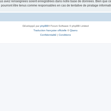
vous avez renseignées soient enregistrées dans notre base de données. Bien que ces
 pourront être tenus comme responsables en cas de tentative de piratage informat
Développé par
phpBB
® Forum Software © phpBB Limited
Traduction française officielle
©
Qiaeru
Confidentialité
|
Conditions