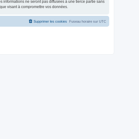
 informations ne seront pas diffusées à une tierce partie sans
ique visant à compromettre vos données.
Supprimer les cookies
Fuseau horaire sur
UTC