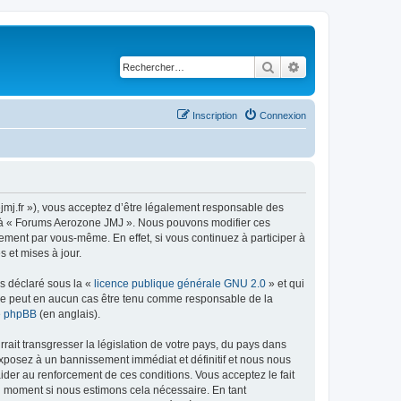
Rechercher
Recherche avancé
Inscription
Connexion
jmj.fr »), vous acceptez d’être légalement responsable des
der à « Forums Aerozone JMJ ». Nous pouvons modifier ces
ement par vous-même. En effet, si vous continuez à participer à
 et mises à jour.
ns déclaré sous la «
licence publique générale GNU 2.0
» et qui
ed ne peut en aucun cas être tenu comme responsable de la
de phpBB
(en anglais).
ait transgresser la législation de votre pays, du pays dans
exposez à un bannissement immédiat et définitif et nous nous
d’aider au renforcement de ces conditions. Vous acceptez le fait
el moment si nous estimons cela nécessaire. En tant