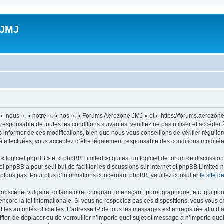
 JMJ
 nous », « notre », « nos », « Forums Aerozone JMJ » et « https://forums.aerozone
 responsable de toutes les conditions suivantes, veuillez ne pas utiliser et accé
informer de ces modifications, bien que nous vous conseillons de vérifier régulièr
 effectuées, vous acceptez d’être légalement responsable des conditions modifiées
 logiciel phpBB » et « phpBB Limited ») qui est un logiciel de forum de discussio
iel phpBB a pour seul but de faciliter les discussions sur internet et phpBB Limit
ptons pas. Pour plus d’informations concernant phpBB, veuillez consulter
le site 
obscène, vulgaire, diffamatoire, choquant, menaçant, pornographique, etc. qui pourr
core la loi internationale. Si vous ne respectez pas ces dispositions, vous vous 
 et les autorités officielles. L’adresse IP de tous les messages est enregistrée afin 
fier, de déplacer ou de verrouiller n’importe quel sujet et message à n’importe qu