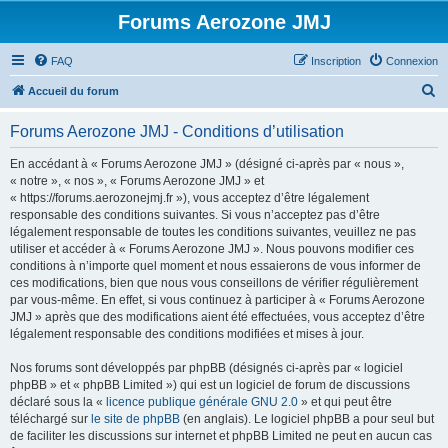
Forums Aerozone JMJ
FAQ
Inscription
Connexion
R
Accueil du forum
e
Forums Aerozone JMJ - Conditions d’utilisation
c
h
En accédant à « Forums Aerozone JMJ » (désigné ci-après par « nous »,
« notre », « nos », « Forums Aerozone JMJ » et
e
« https://forums.aerozonejmj.fr »), vous acceptez d’être légalement
r
responsable des conditions suivantes. Si vous n’acceptez pas d’être
légalement responsable de toutes les conditions suivantes, veuillez ne pas
c
utiliser et accéder à « Forums Aerozone JMJ ». Nous pouvons modifier ces
h
conditions à n’importe quel moment et nous essaierons de vous informer de
ces modifications, bien que nous vous conseillons de vérifier régulièrement
e
par vous-même. En effet, si vous continuez à participer à « Forums Aerozone
r
JMJ » après que des modifications aient été effectuées, vous acceptez d’être
légalement responsable des conditions modifiées et mises à jour.
Nos forums sont développés par phpBB (désignés ci-après par « logiciel
phpBB » et « phpBB Limited ») qui est un logiciel de forum de discussions
déclaré sous la «
licence publique générale GNU 2.0
» et qui peut être
téléchargé sur
le site de phpBB
(en anglais). Le logiciel phpBB a pour seul but
de faciliter les discussions sur internet et phpBB Limited ne peut en aucun cas