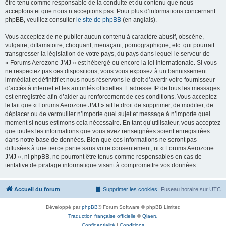
être tenu comme responsable de la conduite et du contenu que nous
acceptons et que nous n’acceptons pas. Pour plus d’informations concernant
phpBB, veuillez consulter
le site de phpBB
(en anglais).
Vous acceptez de ne publier aucun contenu à caractère abusif, obscène,
vulgaire, diffamatoire, choquant, menaçant, pornographique, etc. qui pourrait
transgresser la législation de votre pays, du pays dans lequel le serveur de
« Forums Aerozone JMJ » est hébergé ou encore la loi internationale. Si vous
ne respectez pas ces dispositions, vous vous exposez à un bannissement
immédiat et définitif et nous nous réservons le droit d’avertir votre fournisseur
d’accès à internet et les autorités officielles. L’adresse IP de tous les messages
est enregistrée afin d’aider au renforcement de ces conditions. Vous acceptez
le fait que « Forums Aerozone JMJ » ait le droit de supprimer, de modifier, de
déplacer ou de verrouiller n’importe quel sujet et message à n’importe quel
moment si nous estimons cela nécessaire. En tant qu’utilisateur, vous acceptez
que toutes les informations que vous avez renseignées soient enregistrées
dans notre base de données. Bien que ces informations ne seront pas
diffusées à une tierce partie sans votre consentement, ni « Forums Aerozone
JMJ », ni phpBB, ne pourront être tenus comme responsables en cas de
tentative de piratage informatique visant à compromettre vos données.
Accueil du forum
Supprimer les cookies
Fuseau horaire sur
UTC
Développé par
phpBB
® Forum Software © phpBB Limited
Traduction française officielle
©
Qiaeru
Confidentialité
|
Conditions