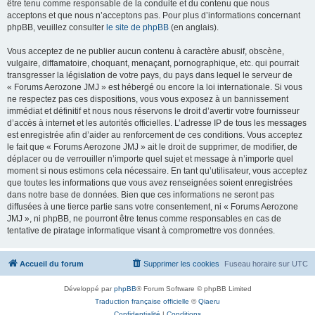
être tenu comme responsable de la conduite et du contenu que nous
acceptons et que nous n’acceptons pas. Pour plus d’informations concernant
phpBB, veuillez consulter
le site de phpBB
(en anglais).
Vous acceptez de ne publier aucun contenu à caractère abusif, obscène,
vulgaire, diffamatoire, choquant, menaçant, pornographique, etc. qui pourrait
transgresser la législation de votre pays, du pays dans lequel le serveur de
« Forums Aerozone JMJ » est hébergé ou encore la loi internationale. Si vous
ne respectez pas ces dispositions, vous vous exposez à un bannissement
immédiat et définitif et nous nous réservons le droit d’avertir votre fournisseur
d’accès à internet et les autorités officielles. L’adresse IP de tous les messages
est enregistrée afin d’aider au renforcement de ces conditions. Vous acceptez
le fait que « Forums Aerozone JMJ » ait le droit de supprimer, de modifier, de
déplacer ou de verrouiller n’importe quel sujet et message à n’importe quel
moment si nous estimons cela nécessaire. En tant qu’utilisateur, vous acceptez
que toutes les informations que vous avez renseignées soient enregistrées
dans notre base de données. Bien que ces informations ne seront pas
diffusées à une tierce partie sans votre consentement, ni « Forums Aerozone
JMJ », ni phpBB, ne pourront être tenus comme responsables en cas de
tentative de piratage informatique visant à compromettre vos données.
Accueil du forum
Supprimer les cookies
Fuseau horaire sur
UTC
Développé par
phpBB
® Forum Software © phpBB Limited
Traduction française officielle
©
Qiaeru
Confidentialité
|
Conditions