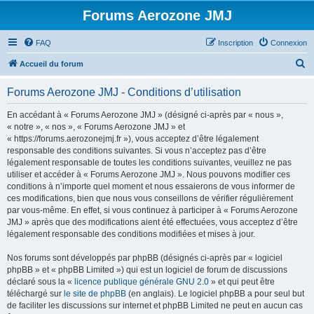
Forums Aerozone JMJ
FAQ
Inscription
Connexion
R
Accueil du forum
e
Forums Aerozone JMJ - Conditions d’utilisation
c
h
En accédant à « Forums Aerozone JMJ » (désigné ci-après par « nous »,
« notre », « nos », « Forums Aerozone JMJ » et
e
« https://forums.aerozonejmj.fr »), vous acceptez d’être légalement
r
responsable des conditions suivantes. Si vous n’acceptez pas d’être
légalement responsable de toutes les conditions suivantes, veuillez ne pas
c
utiliser et accéder à « Forums Aerozone JMJ ». Nous pouvons modifier ces
h
conditions à n’importe quel moment et nous essaierons de vous informer de
ces modifications, bien que nous vous conseillons de vérifier régulièrement
e
par vous-même. En effet, si vous continuez à participer à « Forums Aerozone
r
JMJ » après que des modifications aient été effectuées, vous acceptez d’être
légalement responsable des conditions modifiées et mises à jour.
Nos forums sont développés par phpBB (désignés ci-après par « logiciel
phpBB » et « phpBB Limited ») qui est un logiciel de forum de discussions
déclaré sous la «
licence publique générale GNU 2.0
» et qui peut être
téléchargé sur
le site de phpBB
(en anglais). Le logiciel phpBB a pour seul but
de faciliter les discussions sur internet et phpBB Limited ne peut en aucun cas