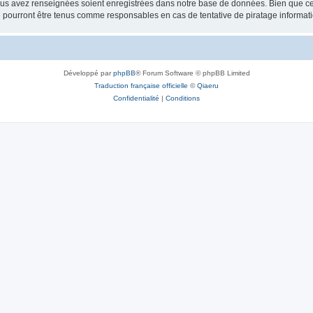
vous avez renseignées soient enregistrées dans notre base de données. Bien que ces
 pourront être tenus comme responsables en cas de tentative de piratage informat
Développé par
phpBB
® Forum Software © phpBB Limited
Traduction française officielle
©
Qiaeru
Confidentialité
|
Conditions