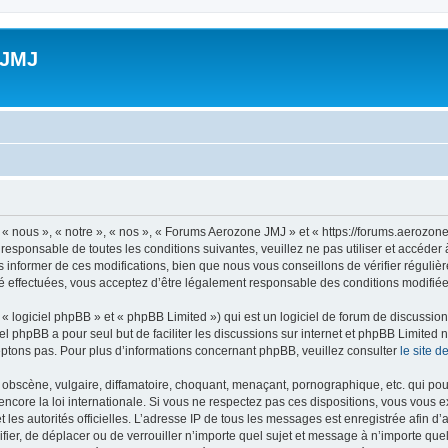
 JMJ
 nous », « notre », « nos », « Forums Aerozone JMJ » et « https://forums.aerozone
 responsable de toutes les conditions suivantes, veuillez ne pas utiliser et accé
informer de ces modifications, bien que nous vous conseillons de vérifier régulièr
 effectuées, vous acceptez d’être légalement responsable des conditions modifiées
 logiciel phpBB » et « phpBB Limited ») qui est un logiciel de forum de discussio
iel phpBB a pour seul but de faciliter les discussions sur internet et phpBB Limit
ptons pas. Pour plus d’informations concernant phpBB, veuillez consulter
le site 
obscène, vulgaire, diffamatoire, choquant, menaçant, pornographique, etc. qui pourr
core la loi internationale. Si vous ne respectez pas ces dispositions, vous vous 
 et les autorités officielles. L’adresse IP de tous les messages est enregistrée afin 
fier, de déplacer ou de verrouiller n’importe quel sujet et message à n’importe qu