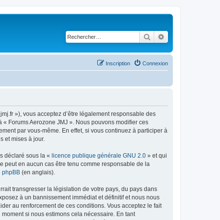
Rechercher
Recherche avancé
Inscription
Connexion
jmj.fr »), vous acceptez d’être légalement responsable des
der à « Forums Aerozone JMJ ». Nous pouvons modifier ces
ement par vous-même. En effet, si vous continuez à participer à
 et mises à jour.
ns déclaré sous la «
licence publique générale GNU 2.0
» et qui
ed ne peut en aucun cas être tenu comme responsable de la
de phpBB
(en anglais).
ait transgresser la législation de votre pays, du pays dans
exposez à un bannissement immédiat et définitif et nous nous
d’aider au renforcement de ces conditions. Vous acceptez le fait
el moment si nous estimons cela nécessaire. En tant