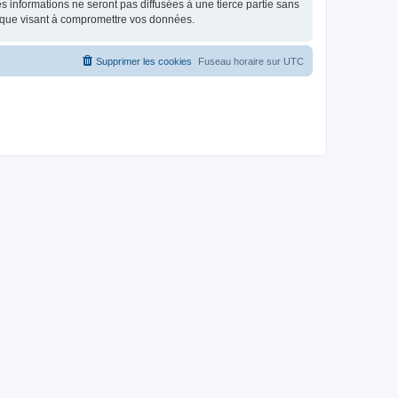
 informations ne seront pas diffusées à une tierce partie sans
ique visant à compromettre vos données.
Supprimer les cookies
Fuseau horaire sur
UTC