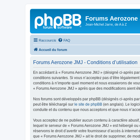
Forums Aerozone
Jean-Michel Jarre, de A à Z
Raccourcis
FAQ
Accueil du forum
Forums Aerozone JMJ - Conditions d’utilisation
En accédant à « Forums Aerozone JMJ » (désigné ci-après par «
conditions suivantes. Si vous n’acceptez pas d’être légalement
conditions à n’importe quel moment et nous essaierons de vous 
« Forums Aerozone JMJ » après que des modifications aient été
Nos forums sont développés par phpBB (désignés ci-après par «
peut être téléchargé sur
le site de phpBB
(en anglais). Le logic
conduite et du contenu que nous acceptons et que nous n’acce
Vous acceptez de ne publier aucun contenu à caractère abusif, 
lequel le serveur de « Forums Aerozone JMJ » est hébergé ou en
réservons le droit d’avertir votre fournisseur d’accès à internet
que « Forums Aerozone JMJ » ait le droit de supprimer, de modi