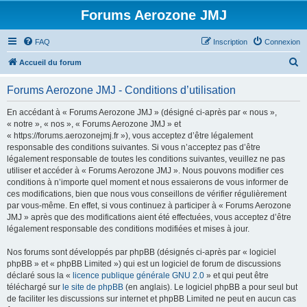
Forums Aerozone JMJ
FAQ
Inscription
Connexion
R
Accueil du forum
e
Forums Aerozone JMJ - Conditions d’utilisation
c
h
En accédant à « Forums Aerozone JMJ » (désigné ci-après par « nous »,
« notre », « nos », « Forums Aerozone JMJ » et
e
« https://forums.aerozonejmj.fr »), vous acceptez d’être légalement
r
responsable des conditions suivantes. Si vous n’acceptez pas d’être
légalement responsable de toutes les conditions suivantes, veuillez ne pas
c
utiliser et accéder à « Forums Aerozone JMJ ». Nous pouvons modifier ces
h
conditions à n’importe quel moment et nous essaierons de vous informer de
ces modifications, bien que nous vous conseillons de vérifier régulièrement
e
par vous-même. En effet, si vous continuez à participer à « Forums Aerozone
r
JMJ » après que des modifications aient été effectuées, vous acceptez d’être
légalement responsable des conditions modifiées et mises à jour.
Nos forums sont développés par phpBB (désignés ci-après par « logiciel
phpBB » et « phpBB Limited ») qui est un logiciel de forum de discussions
déclaré sous la «
licence publique générale GNU 2.0
» et qui peut être
téléchargé sur
le site de phpBB
(en anglais). Le logiciel phpBB a pour seul but
de faciliter les discussions sur internet et phpBB Limited ne peut en aucun cas