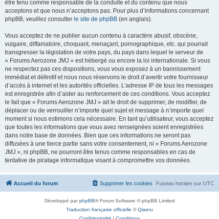
être tenu comme responsable de la conduite et du contenu que nous
acceptons et que nous n’acceptons pas. Pour plus d’informations concernant
phpBB, veuillez consulter
le site de phpBB
(en anglais).
Vous acceptez de ne publier aucun contenu à caractère abusif, obscène,
vulgaire, diffamatoire, choquant, menaçant, pornographique, etc. qui pourrait
transgresser la législation de votre pays, du pays dans lequel le serveur de
« Forums Aerozone JMJ » est hébergé ou encore la loi internationale. Si vous
ne respectez pas ces dispositions, vous vous exposez à un bannissement
immédiat et définitif et nous nous réservons le droit d’avertir votre fournisseur
d’accès à internet et les autorités officielles. L’adresse IP de tous les messages
est enregistrée afin d’aider au renforcement de ces conditions. Vous acceptez
le fait que « Forums Aerozone JMJ » ait le droit de supprimer, de modifier, de
déplacer ou de verrouiller n’importe quel sujet et message à n’importe quel
moment si nous estimons cela nécessaire. En tant qu’utilisateur, vous acceptez
que toutes les informations que vous avez renseignées soient enregistrées
dans notre base de données. Bien que ces informations ne seront pas
diffusées à une tierce partie sans votre consentement, ni « Forums Aerozone
JMJ », ni phpBB, ne pourront être tenus comme responsables en cas de
tentative de piratage informatique visant à compromettre vos données.
Accueil du forum
Supprimer les cookies
Fuseau horaire sur
UTC
Développé par
phpBB
® Forum Software © phpBB Limited
Traduction française officielle
©
Qiaeru
Confidentialité
|
Conditions