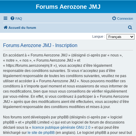
Forums Aerozone JMJ
FAQ
Connexion
R
Accueil du forum
e
Langue :
c
Forums Aerozone JMJ - Inscription
h
En accédant à « Forums Aerozone JMJ » (désigné ci-après par « nous »,
e
« notre », « nos », « Forums Aerozone JMJ » et
r
« https://forums.aerozonejmj.fr »), vous acceptez d’être légalement
responsable des conditions suivantes. Si vous n’acceptez pas d’être
c
légalement responsable de toutes les conditions suivantes, veuillez ne pas
h
utiliser et accéder à « Forums Aerozone JMJ ». Nous pouvons modifier ces
e
conditions à n’importe quel moment et nous essaierons de vous informer de
ces modifications, bien que nous vous conseillons de vérifier régulièrement
r
par vous-même. En effet, si vous continuez à participer à « Forums Aerozone
JMJ » après que des modifications aient été effectuées, vous acceptez d’être
légalement responsable des conditions modifiées et mises à jour.
Nos forums sont développés par phpBB (désignés ci-après par « logiciel
phpBB » et « phpBB Limited ») qui est un logiciel de forum de discussions
déclaré sous la «
licence publique générale GNU 2.0
» et qui peut être
téléchargé sur
le site de phpBB
(en anglais). Le logiciel phpBB a pour seul but