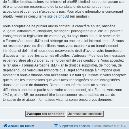
de faciliter les discussions sur internet et phpBB Limited ne peut en aucun cas
être tenu comme responsable de la conduite et du contenu que nous
acceptons et que nous n’acceptons pas. Pour plus d’informations concernant
phpBB, veuillez consulter
le site de phpBB
(en anglais).
Vous acceptez de ne publier aucun contenu à caractère abusif, obscène,
vulgaire, diffamatoire, choquant, menaçant, pornographique, etc. qui pourrait
transgresser la législation de votre pays, du pays dans lequel le serveur de
« Forums Aerozone JMJ » est hébergé ou encore la loi internationale. Si vous
ne respectez pas ces dispositions, vous vous exposez à un bannissement
immédiat et définitif et nous nous réservons le droit d’avertir votre fournisseur
d’accès à internet et les autorités officielles. L’adresse IP de tous les messages
est enregistrée afin d’aider au renforcement de ces conditions. Vous acceptez
le fait que « Forums Aerozone JMJ » ait le droit de supprimer, de modifier, de
déplacer ou de verrouiller n’importe quel sujet et message à n’importe quel
moment si nous estimons cela nécessaire. En tant qu’utilisateur, vous acceptez
que toutes les informations que vous avez renseignées soient enregistrées
dans notre base de données. Bien que ces informations ne seront pas
diffusées à une tierce partie sans votre consentement, ni « Forums Aerozone
JMJ », ni phpBB, ne pourront être tenus comme responsables en cas de
tentative de piratage informatique visant à compromettre vos données.
Accueil du forum
Supprimer les cookies
Fuseau horaire sur
UTC