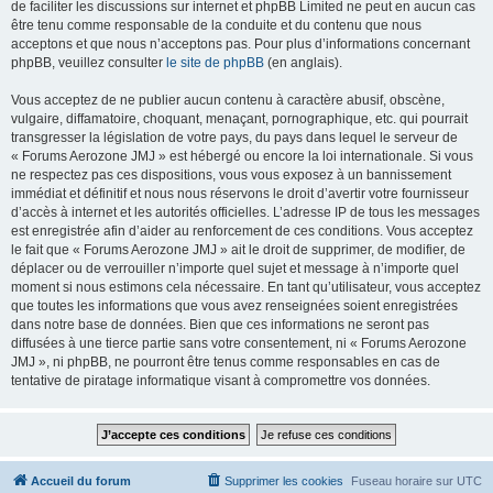
de faciliter les discussions sur internet et phpBB Limited ne peut en aucun cas
être tenu comme responsable de la conduite et du contenu que nous
acceptons et que nous n’acceptons pas. Pour plus d’informations concernant
phpBB, veuillez consulter
le site de phpBB
(en anglais).
Vous acceptez de ne publier aucun contenu à caractère abusif, obscène,
vulgaire, diffamatoire, choquant, menaçant, pornographique, etc. qui pourrait
transgresser la législation de votre pays, du pays dans lequel le serveur de
« Forums Aerozone JMJ » est hébergé ou encore la loi internationale. Si vous
ne respectez pas ces dispositions, vous vous exposez à un bannissement
immédiat et définitif et nous nous réservons le droit d’avertir votre fournisseur
d’accès à internet et les autorités officielles. L’adresse IP de tous les messages
est enregistrée afin d’aider au renforcement de ces conditions. Vous acceptez
le fait que « Forums Aerozone JMJ » ait le droit de supprimer, de modifier, de
déplacer ou de verrouiller n’importe quel sujet et message à n’importe quel
moment si nous estimons cela nécessaire. En tant qu’utilisateur, vous acceptez
que toutes les informations que vous avez renseignées soient enregistrées
dans notre base de données. Bien que ces informations ne seront pas
diffusées à une tierce partie sans votre consentement, ni « Forums Aerozone
JMJ », ni phpBB, ne pourront être tenus comme responsables en cas de
tentative de piratage informatique visant à compromettre vos données.
Accueil du forum
Supprimer les cookies
Fuseau horaire sur
UTC