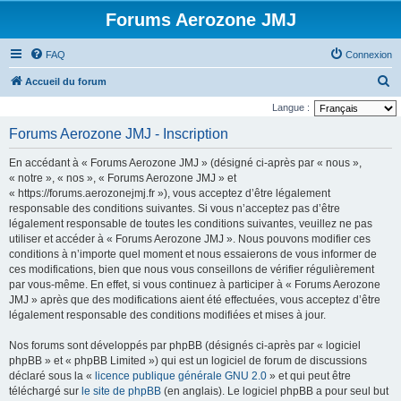
Forums Aerozone JMJ
FAQ
Connexion
R
Accueil du forum
e
Langue :
c
Forums Aerozone JMJ - Inscription
h
En accédant à « Forums Aerozone JMJ » (désigné ci-après par « nous »,
e
« notre », « nos », « Forums Aerozone JMJ » et
r
« https://forums.aerozonejmj.fr »), vous acceptez d’être légalement
responsable des conditions suivantes. Si vous n’acceptez pas d’être
c
légalement responsable de toutes les conditions suivantes, veuillez ne pas
h
utiliser et accéder à « Forums Aerozone JMJ ». Nous pouvons modifier ces
e
conditions à n’importe quel moment et nous essaierons de vous informer de
ces modifications, bien que nous vous conseillons de vérifier régulièrement
r
par vous-même. En effet, si vous continuez à participer à « Forums Aerozone
JMJ » après que des modifications aient été effectuées, vous acceptez d’être
légalement responsable des conditions modifiées et mises à jour.
Nos forums sont développés par phpBB (désignés ci-après par « logiciel
phpBB » et « phpBB Limited ») qui est un logiciel de forum de discussions
déclaré sous la «
licence publique générale GNU 2.0
» et qui peut être
téléchargé sur
le site de phpBB
(en anglais). Le logiciel phpBB a pour seul but