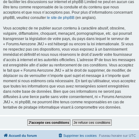
de faciliter les discussions sur internet et phpBB Limited ne peut en aucun cas
être tenu comme responsable de la conduite et du contenu que nous
acceptons et que nous n’acceptons pas. Pour plus d’informations concernant
phpBB, veuillez consulter
le site de phpBB
(en anglais).
Vous acceptez de ne publier aucun contenu à caractère abusif, obscène,
vulgaire, diffamatoire, choquant, menaçant, pornographique, etc. qui pourrait
transgresser la législation de votre pays, du pays dans lequel le serveur de
« Forums Aerozone JMJ » est hébergé ou encore la loi internationale. Si vous
ne respectez pas ces dispositions, vous vous exposez à un bannissement
immédiat et définitif et nous nous réservons le droit d’avertir votre fournisseur
d’accès à internet et les autorités officielles. L’adresse IP de tous les messages
est enregistrée afin d’aider au renforcement de ces conditions. Vous acceptez
le fait que « Forums Aerozone JMJ » ait le droit de supprimer, de modifier, de
déplacer ou de verrouiller n’importe quel sujet et message à n’importe quel
moment si nous estimons cela nécessaire. En tant qu’utilisateur, vous acceptez
que toutes les informations que vous avez renseignées soient enregistrées
dans notre base de données. Bien que ces informations ne seront pas
diffusées à une tierce partie sans votre consentement, ni « Forums Aerozone
JMJ », ni phpBB, ne pourront être tenus comme responsables en cas de
tentative de piratage informatique visant à compromettre vos données.
Accueil du forum
Supprimer les cookies
Fuseau horaire sur
UTC