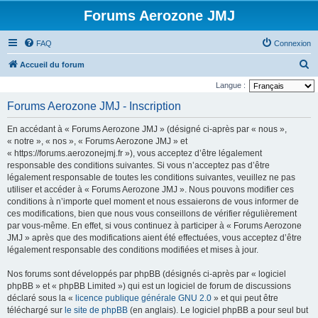
Forums Aerozone JMJ
FAQ
Connexion
R
Accueil du forum
e
Langue :
c
Forums Aerozone JMJ - Inscription
h
En accédant à « Forums Aerozone JMJ » (désigné ci-après par « nous »,
e
« notre », « nos », « Forums Aerozone JMJ » et
r
« https://forums.aerozonejmj.fr »), vous acceptez d’être légalement
responsable des conditions suivantes. Si vous n’acceptez pas d’être
c
légalement responsable de toutes les conditions suivantes, veuillez ne pas
h
utiliser et accéder à « Forums Aerozone JMJ ». Nous pouvons modifier ces
e
conditions à n’importe quel moment et nous essaierons de vous informer de
ces modifications, bien que nous vous conseillons de vérifier régulièrement
r
par vous-même. En effet, si vous continuez à participer à « Forums Aerozone
JMJ » après que des modifications aient été effectuées, vous acceptez d’être
légalement responsable des conditions modifiées et mises à jour.
Nos forums sont développés par phpBB (désignés ci-après par « logiciel
phpBB » et « phpBB Limited ») qui est un logiciel de forum de discussions
déclaré sous la «
licence publique générale GNU 2.0
» et qui peut être
téléchargé sur
le site de phpBB
(en anglais). Le logiciel phpBB a pour seul but